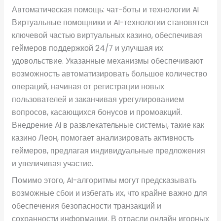
Автоматическая помощь: чат-боты и технологии AI
Виртуальные помощники и AI-технологии становятся
ключевой частью виртуальных казино, обеспечивая
геймеров поддержкой 24/7 и улучшая их
удовольствие. Указанные механизмы обеспечивают
возможность автоматизировать большое количество
операций, начиная от регистрации новых
пользователей и заканчивая урегулированием
вопросов, касающихся бонусов и промоакций.
Внедрение AI в развлекательные системы, такие как
казино Леон, помогает анализировать активность
геймеров, предлагая индивидуальные предложения
и увеличивая участие.
Помимо этого, AI-алгоритмы могут предсказывать
возможные сбои и избегать их, что крайне важно для
обеспечения безопасности транзакций и
сохранности информации. В отрасли онлайн игорных