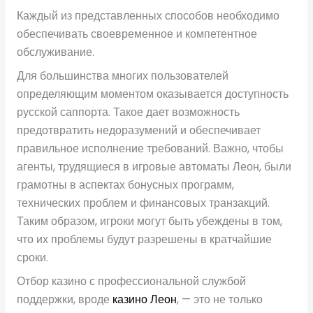
Каждый из представленных способов необходимо
обеспечивать своевременное и компетентное
обслуживание.
Для большинства многих пользователей
определяющим моментом оказывается доступность
русской саппорта. Такое дает возможность
предотвратить недоразумений и обеспечивает
правильное исполнение требований. Важно, чтобы
агенты, трудящиеся в игровые автоматы Леон, были
грамотны в аспектах бонусных программ,
технических проблем и финансовых транзакций.
Таким образом, игроки могут быть убеждены в том,
что их проблемы будут разрешены в кратчайшие
сроки.
Отбор казино с профессиональной службой
поддержки, вроде
казино Леон
, — это не только