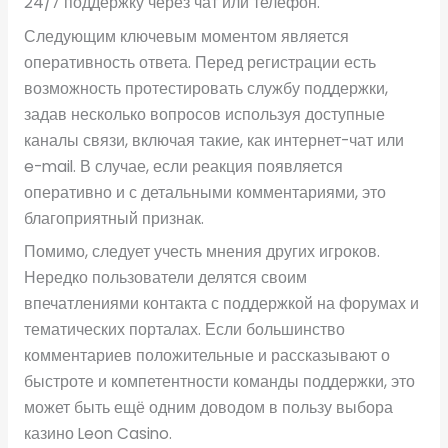
24/7 поддержку через чат или телефон.
Следующим ключевым моментом является
оперативность ответа. Перед регистрации есть
возможность протестировать службу поддержки,
задав несколько вопросов используя доступные
каналы связи, включая такие, как интернет-чат или
e-mail. В случае, если реакция появляется
оперативно и с детальными комментариями, это
благоприятный признак.
Помимо, следует учесть мнения других игроков.
Нередко пользователи делятся своим
впечатлениями контакта с поддержкой на форумах и
тематических порталах. Если большинство
комментариев положительные и рассказывают о
быстроте и компетентности команды поддержки, это
может быть ещё одним доводом в пользу выбора
казино Leon Casino.