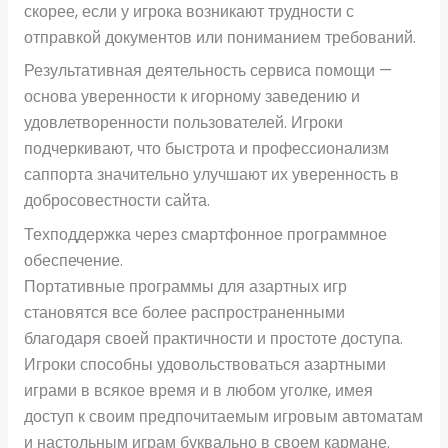
скорее, если у игрока возникают трудности с
отправкой документов или пониманием требований.
Результативная деятельность сервиса помощи —
основа уверенности к игорному заведению и
удовлетворенности пользователей. Игроки
подчеркивают, что быстрота и профессионализм
саппорта значительно улучшают их уверенность в
добросовестности сайта.
Техподдержка через смартфонное программное
обеспечение.
Портативные программы для азартных игр
становятся все более распространенными
благодаря своей практичности и простоте доступа.
Игроки способны удовольствоваться азартными
играми в всякое время и в любом уголке, имея
доступ к своим предпочитаемым игровым автоматам
и настольным играм буквально в своем кармане.