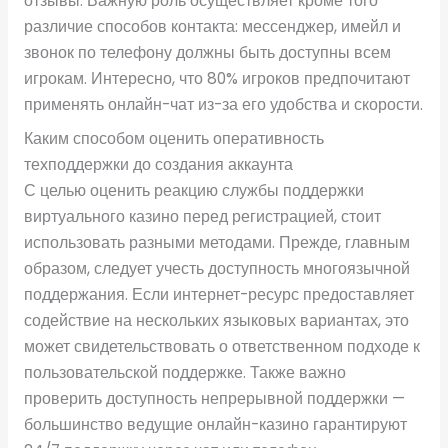
отзывы. Важную роль осуществляет кроме того
различие способов контакта: мессенджер, имейл и
звонок по телефону должны быть доступны всем
игрокам. Интересно, что 80% игроков предпочитают
применять онлайн-чат из-за его удобства и скорости.
Каким способом оценить оперативность
техподдержки до создания аккаунта
С целью оценить реакцию службы поддержки
виртуального казино перед регистрацией, стоит
использовать разными методами. Прежде, главным
образом, следует учесть доступность многоязычной
поддержания. Если интернет-ресурс предоставляет
содействие на нескольких языковых вариантах, это
может свидетельствовать о ответственном подходе к
пользовательской поддержке. Также важно
проверить доступность непрерывной поддержки —
большинство ведущие онлайн-казино гарантируют