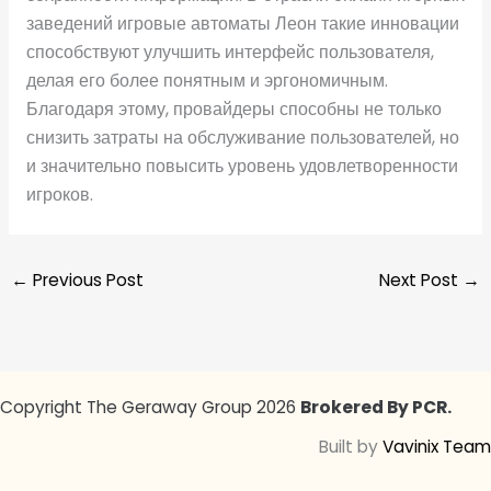
заведений игровые автоматы Леон такие инновации
способствуют улучшить интерфейс пользователя,
делая его более понятным и эргономичным.
Благодаря этому, провайдеры способны не только
снизить затраты на обслуживание пользователей, но
и значительно повысить уровень удовлетворенности
игроков.
←
Previous Post
Next Post
→
Copyright The Geraway Group 2026
Brokered By PCR.
Built by
Vavinix Team