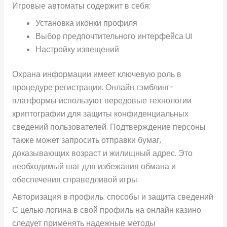
Игровые автоматы содержит в себя:
Установка иконки профиля
Выбор предпочтительного интерфейса UI
Настройку извещений
Охрана информации имеет ключевую роль в
процедуре регистрации. Онлайн гэмблинг-
платформы используют передовые технологии
криптографии для защиты конфиденциальных
сведений пользователей. Подтверждение персоны
также может запросить отправки бумаг,
доказывающих возраст и жилищный адрес. Это
необходимый шаг для избежания обмана и
обеспечения справедливой игры.
Авторизация в профиль: способы и защита сведений
С целью логина в свой профиль на онлайн казино
следует применять надежные методы