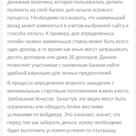
денежная величина, которую пользователь должен
положить на свой баланс для начала игрового
процесса. Необходимо осознавать, что наименьший
вклад может изменяться в учётом выбранной сайта и
способа оплаты. К примеру, для определённых
онлайн-казино наименьшая ставка может быть всего
один доллар, в то время как иные могут запрашивать
десять долларов или даже 20 долларов. Данное
позволяет участникам с различным банком найти
удобный вариацию для личных предпочтений.
В процессе определения игорного заведения с
минимальным стартовым пополнением важно учесть
требования бонусов. Зачастую эти акции могут быть
ограничены или обладать более жесткими
условиями по вейджеру. Это означает, значит, что
перед тем как забирать деньги, игроку необходимо
будет выполнить условия условия по отыгрышу.