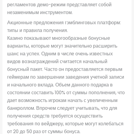
регламентов демо-режим представляет собой
незаменимым инструментом.
Акционные предложения гэмблинговых платформ:
типы и правила получения.
Казино показывают многообразные бонусные
варианты, которые могут значительно расширить
шанс на успех. Одним в числе очень известных
видов вознаграждений считается начальный
бонусный пакет. Часто он предоставляется первым
геймерам по завершении заведения учетной записи
и начального вклада. Объем данного подарка в
состоянии составить 100% от суммы пополнения, что
дает возможность игрокам начать с увеличенным
банкроллом. Впрочем следует учитывать, что для
получения средств требуется осуществить
требования по вейджеру, которые могут колебаться
от 20 до 50 раз от суммы бонуса.