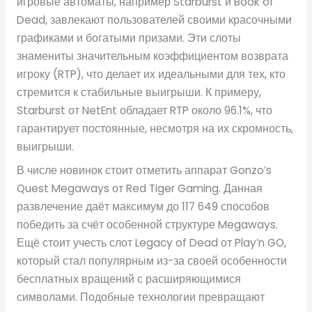
игровые автоматы, например Starburst и Book of
Dead, завлекают пользователей своими красочными
графиками и богатыми призами. Эти слоты
знамениты значительным коэффициентом возврата
игроку (RTP), что делает их идеальными для тех, кто
стремится к стабильные выигрыши. К примеру,
Starburst от NetEnt обладает RTP около 96.1%, что
гарантирует постоянные, несмотря на их скромность,
выигрыши.
В числе новинок стоит отметить аппарат Gonzo’s
Quest Megaways от Red Tiger Gaming. Данная
развлечение даёт максимум до 117 649 способов
победить за счёт особенной структуре Megaways.
Ещё стоит учесть слот Legacy of Dead от Play’n GO,
который стал популярным из-за своей особенности
бесплатных вращений с расширяющимися
символами. Подобные технологии превращают