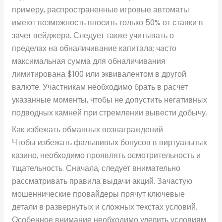
примеру, распространенные игровые автоматы
имеют возможность вносить только 50% от ставки в
зачет вейджера. Следует также учитывать о
пределах на обналичивание капитала: часто
максимальная сумма для обналичивания
лимитирована $100 или эквивалентом в другой
валюте. Участникам необходимо брать в расчет
указанные моменты, чтобы не допустить негативных
подводных камней при стремлении вывести добычу.
Как избежать обманных вознаграждений
Чтобы избежать фальшивых бонусов в виртуальных
казино, необходимо проявлять осмотрительность и
тщательность. Сначала, следует внимательно
рассматривать правила выдачи акций. Зачастую
мошеннические провайдеры прячут ключевые
детали в развернутых и сложных текстах условий.
Особенное внимание необходимо уделить условиям