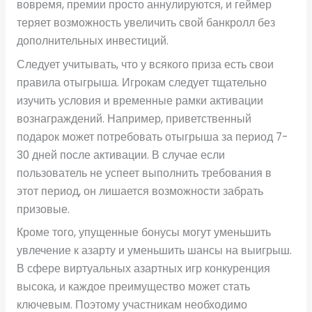
вовремя, премии просто аннулируются, и геймер
теряет возможность увеличить свой банкролл без
дополнительных инвестиций.
Следует учитывать, что у всякого приза есть свои
правила отыгрыша. Игрокам следует тщательно
изучить условия и временные рамки активации
вознаграждений. Например, приветственный
подарок может потребовать отыгрыша за период 7-
30 дней после активации. В случае если
пользователь не успеет выполнить требования в
этот период, он лишается возможности забрать
призовые.
Кроме того, упущенные бонусы могут уменьшить
увлечение к азарту и уменьшить шансы на выигрыш.
В сфере виртуальных азартных игр конкуренция
высока, и каждое преимущество может стать
ключевым. Поэтому участникам необходимо