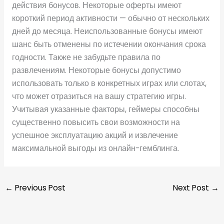
действия бонусов. Некоторые оферты имеют
короткий период активности — обычно от нескольких
дней до месяца. Неиспользованные бонусы имеют
шанс быть отменены по истечении окончания срока
годности. Также не забудьте правила по
развлечениям. Некоторые бонусы допустимо
использовать только в конкретных играх или слотах,
что может отразиться на вашу стратегию игры.
Учитывая указанные факторы, геймеры способны
существенно повысить свои возможности на
успешное эксплуатацию акций и извлечение
максимальной выгоды из онлайн-гемблинга.
←
Previous Post
Next Post
→