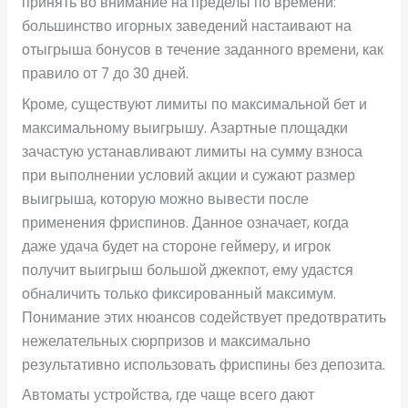
принять во внимание на пределы по времени:
большинство игорных заведений настаивают на
отыгрыша бонусов в течение заданного времени, как
правило от 7 до 30 дней.
Кроме, существуют лимиты по максимальной бет и
максимальному выигрышу. Азартные площадки
зачастую устанавливают лимиты на сумму взноса
при выполнении условий акции и сужают размер
выигрыша, которую можно вывести после
применения фриспинов. Данное означает, когда
даже удача будет на стороне геймеру, и игрок
получит выигрыш большой джекпот, ему удастся
обналичить только фиксированный максимум.
Понимание этих нюансов содействует предотвратить
нежелательных сюрпризов и максимально
результативно использовать фриспины без депозита.
Автоматы устройства, где чаще всего дают