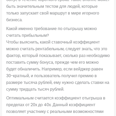
быть значительным тестом для людей, которые
только запускает свой маршрут в мире игорного
бизнеса.
Какой именно требование по отыгрышу можно
считать прибыльным?
Чтобы выяснить, какой ставочный коэффициент
можно считать рентабельным, следует знать, что это
фактор, который показывает, сколько раз необходимо
поставить сумму бонуса, прежде чем его можно
будет обналичить. Например, если вейджер равен
30-кратный, и пользователь получил премию в
размере тысяча рублей, ему нужно сделать ставки на
сумму тридцать тысяч рублей.
Оптимальным считается коэффициент отыгрыша в
пределах от 20x до 40x. Данный коэффициент
позволяет участнику с реальными возможностями