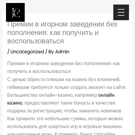
Skip
to
content
Премии в игорном заведении без
пополнения: как получить и
воспользоваться
/
Uncategorized
/ By
Admin
Премии в игорном заведении без пополнения: как
получить и воспользоваться
С целью обрести плюшки на казино без вложений,
геймерам требуется только создать аккаунт на сайте.
Большинство онлайн-казино, например
онлайн
казино
, предоставляют такие бонусы в качестве
подарка за регистрацию, чтобы заманить новичков.
Как правило это небольшие суммы, которые можно
использовать для азартных игр в игровые машины
или карточные игры. К примеру, бонус способен