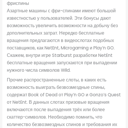
фриспины
Азартные машины с фри-спинами имеют большой
известностью у пользователей. Эти бонусы дают
возможность увеличить возможности на добычу без
дополнительных затрат. Нередко бесплатные
вращения предлагаются в видеослотах подобных
поставщиков, как NetEnt, Microgaming и Play’n GO.
Скажем, внутри игре Starburst разработки NetEnt
бесплатные вращения запускаются при выпадении
нужного числа символов Wild.
Прочие распространенные слоты, в каких есть
возможность выиграть безвозмездные спины,
содержат Book of Dead от Play’n GO и Gonzo’s Quest
от NetEnt. В данных слотах призовые вращения
включаются после выпадения трёх или более
скаттер-символов. Необходимо помнить, что
количество безвозмездных спинов и требования их