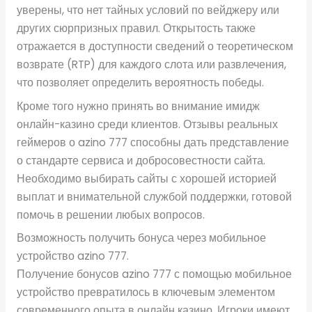
уверены, что нет тайных условий по вейджеру или
других сюрпризных правил. Открытость также
отражается в доступности сведений о теоретическом
возврате (RTP) для каждого слота или развлечения,
что позволяет определить вероятность победы.
Кроме того нужно принять во внимание имидж
онлайн-казино среди клиентов. Отзывы реальных
геймеров о azino 777 способны дать представление
о стандарте сервиса и добросовестности сайта.
Необходимо выбирать сайты с хорошей историей
выплат и внимательной службой поддержки, готовой
помочь в решении любых вопросов.
Возможность получить бонуса через мобильное
устройство azino 777.
Получение бонусов azino 777 с помощью мобильное
устройство превратилось в ключевым элементом
современного опыта в онлайн казино. Игроки имеют