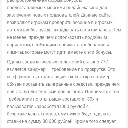
распространенная форма бонусов,
предоставляемых многими онлайн-казино для
завлечения новых пользователей. Данные сайты
позволяют игрокам проверить везение в игровых
автоматах без нужды вкладывать свои финансы. Тем
не менее, прежде чем использовать подобным
вариантом, необходимо понимать требования и
лимиты, которые могут идти вместе с эти бонусы.
Одним среди ключевых положений в азино 777
является вэйджер — требование по прокрутке. Это
коэффициент, отражающий, сколько крат геймер
обязан поставить выигранные средства, прежде чем
они станут доступными для вывода. Например, если
требование по отыгрышу составляет 30x и
пользователь заработал 1000 рублей с
безвозмездных спинов, ему нужно будет сделать
ставки на сумму 30 000 рублей. Кроме того следует