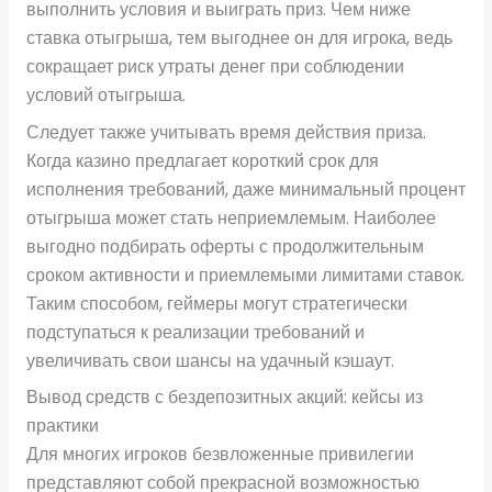
выполнить условия и выиграть приз. Чем ниже
ставка отыгрыша, тем выгоднее он для игрока, ведь
сокращает риск утраты денег при соблюдении
условий отыгрыша.
Следует также учитывать время действия приза.
Когда казино предлагает короткий срок для
исполнения требований, даже минимальный процент
отыгрыша может стать неприемлемым. Наиболее
выгодно подбирать оферты с продолжительным
сроком активности и приемлемыми лимитами ставок.
Таким способом, геймеры могут стратегически
подступаться к реализации требований и
увеличивать свои шансы на удачный кэшаут.
Вывод средств с бездепозитных акций: кейсы из
практики
Для многих игроков безвложенные привилегии
представляют собой прекрасной возможностью