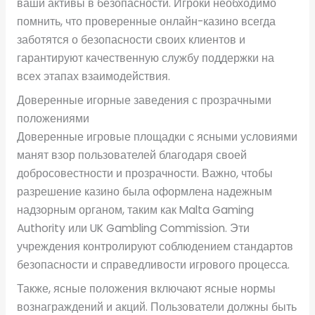
ваши активы в безопасности. Игроки необходимо
помнить, что проверенные онлайн-казино всегда
заботятся о безопасности своих клиентов и
гарантируют качественную службу поддержки на
всех этапах взаимодействия.
Доверенные игорные заведения с прозрачными
положениями
Доверенные игровые площадки с ясными условиями
манят взор пользователей благодаря своей
добросовестности и прозрачности. Важно, чтобы
разрешение казино была оформлена надежным
надзорным органом, таким как Malta Gaming
Authority или UK Gambling Commission. Эти
учреждения контролируют соблюдением стандартов
безопасности и справедливости игрового процесса.
Также, ясные положения включают ясные нормы
вознаграждений и акций. Пользователи должны быть