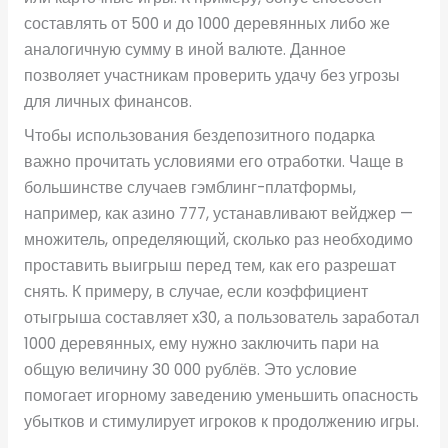
составлять от 500 и до 1000 деревянных либо же
аналогичную сумму в иной валюте. Данное
позволяет участникам проверить удачу без угрозы
для личных финансов.
Чтобы использования бездепозитного подарка
важно прочитать условиями его отработки. Чаще в
большинстве случаев гэмблинг-платформы,
например, как азино 777, устанавливают вейджер —
множитель, определяющий, сколько раз необходимо
проставить выигрыш перед тем, как его разрешат
снять. К примеру, в случае, если коэффициент
отыгрыша составляет x30, а пользователь заработал
1000 деревянных, ему нужно заключить пари на
общую величину 30 000 рублёв. Это условие
помогает игорному заведению уменьшить опасность
убытков и стимулирует игроков к продолжению игры.