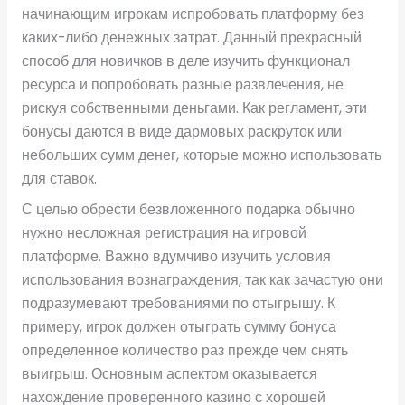
начинающим игрокам испробовать платформу без
каких-либо денежных затрат. Данный прекрасный
способ для новичков в деле изучить функционал
ресурса и попробовать разные развлечения, не
рискуя собственными деньгами. Как регламент, эти
бонусы даются в виде дармовых раскруток или
небольших сумм денег, которые можно использовать
для ставок.
С целью обрести безвложенного подарка обычно
нужно несложная регистрация на игровой
платформе. Важно вдумчиво изучить условия
использования вознаграждения, так как зачастую они
подразумевают требованиями по отыгрышу. К
примеру, игрок должен отыграть сумму бонуса
определенное количество раз прежде чем снять
выигрыш. Основным аспектом оказывается
нахождение проверенного казино с хорошей