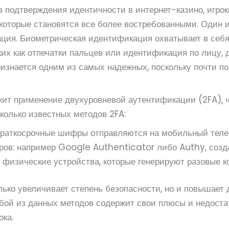
 подтверждения идентичности в интернет-казино, игрок
которые становятся все более востребованными. Один и
ция. Биометрическая идентификация охватывает в себ
ких как отпечатки пальцев или идентификация по лицу,
ризнается одним из самых надежных, поскольку почти п
ит применение двухуровневой аутентификации (2FA), 
колько известных методов 2FA:
краткосрочные шифры отправляются на мобильный теле
ов: например Google Authenticator либо Authy, созд
 физические устройства, которые генерируют разовые к
лько увеличивает степень безопасности, но и повышает д
бой из данных методов содержит свои плюсы и недостат
ока.