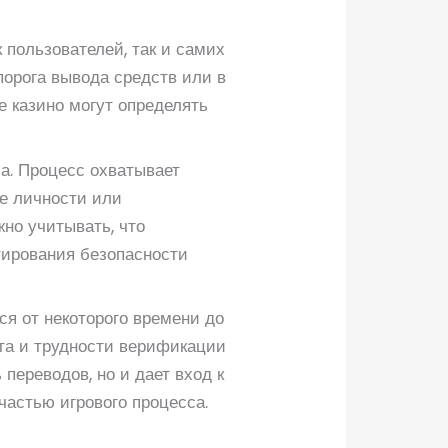
 пользователей, так и самих
порога вывода средств или в
е казино могут определять
а. Процесс охватывает
ие личности или
жно учитывать, что
ирования безопасности
ся от некоторого времени до
рта и трудности верификации
переводов, но и дает вход к
частью игрового процесса.