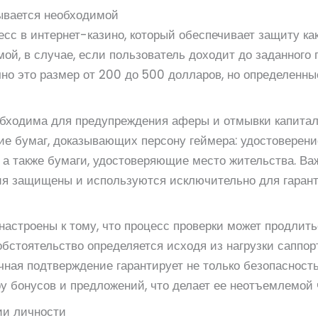
зывается необходимой
сс в интернет-казино, который обеспечивает защиту как
мой, в случае, если пользователь доходит до заданного 
но это размер от 200 до 500 долларов, но определенны
обходима для предупреждения аферы и отмывки капитал
ие бумаг, доказывающих персону геймера: удостоверен
 а также бумаги, удостоверяющие место жительства. Ва
я защищены и используются исключительно для гарант
астроены к тому, что процесс проверки может продлить
обстоятельство определяется исходя из нагрузки саппо
ная подтверждение гарантирует не только безопасность 
у бонусов и предложений, что делает ее неотъемлемой 
ии личности