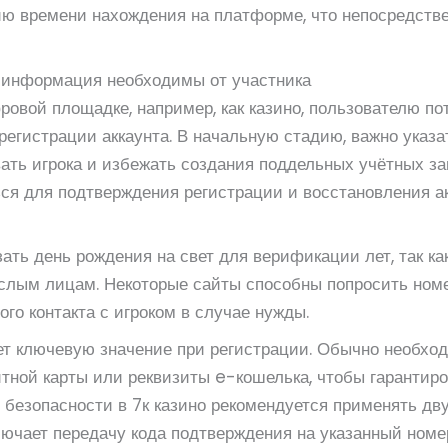
ию времени нахождения на платформе, что непосредстве
 информация необходимы от участника
ровой площадке, например, как казино, пользователю по
егистрации аккаунта. В начальную стадию, важно указа
ть игрока и избежать создания поддельных учётных зап
ься для подтверждения регистрации и восстановления а
ать день рождения на свет для верификации лет, так ка
ослым лицам. Некоторые сайты способны попросить ном
го контакта с игроком в случае нужды.
ет ключевую значение при регистрации. Обычно необход
тной карты или реквизиты e-кошелька, чтобы гарантиро
я безопасности в 7к казино рекомендуется применять д
лючает передачу кода подтверждения на указанный номе