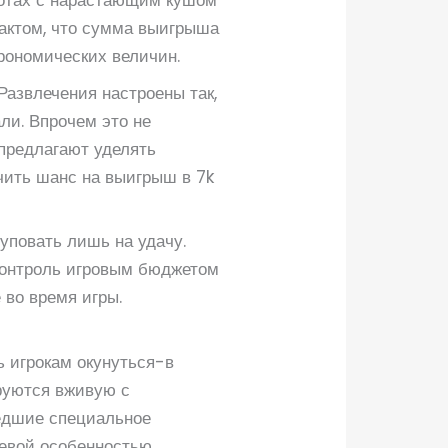
лотах с нарастающим кушом
фактом, что сумма выигрыша
трономических величин.
Развлечения настроены так,
ли. Впрочем это не
предлагают уделять
чить шанс на выигрыш в 7k
уповать лишь на удачу.
 контроль игровым бюджетом
 во время игры.
 игрокам окунуться-в
руются вживую с
едшие специальное
чевой особенностью