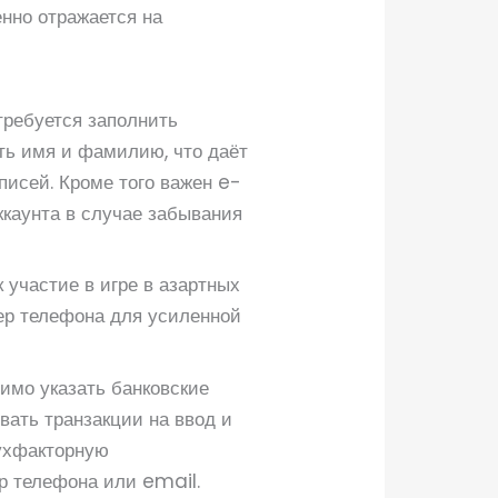
нно отражается на
требуется заполнить
ть имя и фамилию, что даёт
исей. Кроме того важен e-
ккаунта в случае забывания
к участие в игре в азартных
ер телефона для усиленной
имо указать банковские
вать транзакции на ввод и
вухфакторную
р телефона или email.