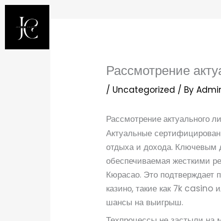
Skip
to
content
Рассмотрение акту
/
Uncategorized
/ By
Admi
Рассмотрение актуального л
Актуальные сертифицирован
отдыха и дохода. Ключевым 
обеспечиваемая жесткими ре
Кюрасао. Это подтверждает п
казино, такие как 7k casino 
шансы на выигрыш.
Техпроцессы не застыли на м