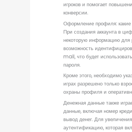
игроков и помогает повышен
конверсии.
Оформление профиля: какие
При создания аккаунта в циф
некоторую информацию для р
возможность идентифицирова
mail, что будет использоват
пароля.
Кроме этого, необходимо указ
играх разрешено только взр
охраны профиля и оперативно
Денежная данные также игра
данные, включая номер креди
вывод денег. Для увеличени
аутентификацию, которая вк