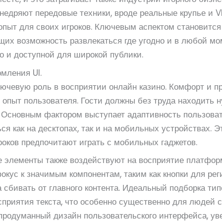
 внедряют передовые техники, вроде реальные крупье и 
пыт для своих игроков. Ключевым аспектом становится
их возможность развлекаться где угодно и в любой мо
но и доступной для широкой публики.
мления UI.
ючевую роль в восприятии онлайн казино. Комфорт и пр
опыт пользователя. Гости должны без труда находить н
. Основным фактором выступает адаптивность пользоват
ся как на десктопах, так и на мобильных устройствах. Э
роков предпочитают играть с мобильных гаджетов.
е элементы также воздействуют на восприятие платфор
окус к значимым компонентам, таким как кнопки для ре
 сбивать от главного контента. Идеальный подборка ти
приятия текста, что особенно существенно для людей с
 продуманный дизайн пользовательского интерфейса, ув