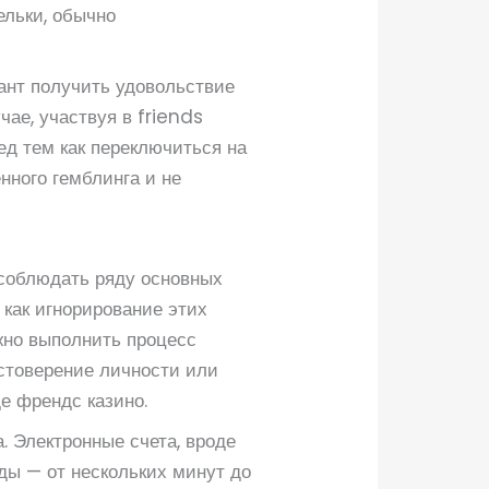
ельки, обычно
ант получить удовольствие
ае, участвуя в friends
ед тем как переключиться на
нного гемблинга и не
 соблюдать ряду основных
 как игнорирование этих
жно выполнить процесс
остоверение личности или
е френдс казино.
. Электронные счета, вроде
оды — от нескольких минут до