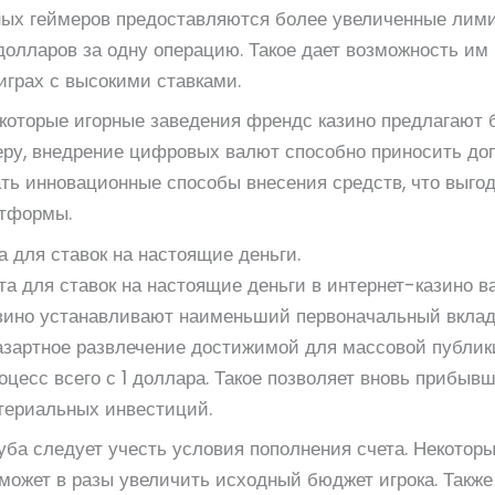
ных геймеров предоставляются более увеличенные лими
долларов за одну операцию. Такое дает возможность им
играх с высокими ставками.
екоторые игорные заведения френдс казино предлагают 
ру, внедрение цифровых валют способно приносить доп.
ть инновационные способы внесения средств, что выгод
атформы.
 для ставок на настоящие деньги.
а для ставок на настоящие деньги в интернет-казино в
зино устанавливают наименьший первоначальный вклад
 азартное развлечение достижимой для массовой публики
оцесс всего с 1 доллара. Такое позволяет вновь прибыв
териальных инвестиций.
уба следует учесть условия пополнения счета. Некотор
 может в разы увеличить исходный бюджет игрока. Такж