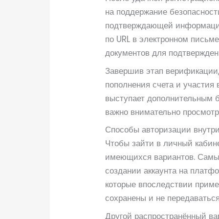
на поддержание безопасности
подтверждающей информацией
по URL в электронном письме
документов для подтверждени
Завершив этап верификации,
пополнения счета и участия 
выступает дополнительным бо
важно внимательно просмотр
Способы авторизации внутр
Чтобы зайти в личный кабин
имеющихся вариантов. Самый
создании аккаунта на платф
которые впоследствии приме
сохранены и не передаваться
Другой распространённый ва