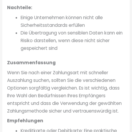
Nachteile:
Einige Unternehmen können nicht alle
Sicherheitsstandards erfüllen
Die Übertragung von sensiblen Daten kann ein
Risiko darstellen, wenn diese nicht sicher
gespeichert sind
Zusammenfassung
Wenn Sie nach einer Zahlungsart mit schneller
Auszahlung suchen, sollten Sie die verschiedenen
Optionen sorgfältig vergleichen. Es ist wichtig, dass
Ihre Wahl den Bedürfnissen Ihres Empfängers
entspricht und dass die Verwendung der gewählten
Zahlungsmethode sicher und vertrauenswürdig ist.
Empfehlungen
Kreditkarte oder Debitkarte: Eine praktische