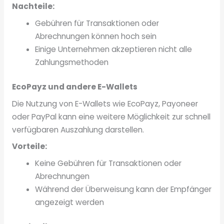
Nachteile:
Gebühren für Transaktionen oder
Abrechnungen können hoch sein
Einige Unternehmen akzeptieren nicht alle
Zahlungsmethoden
EcoPayz und andere E-Wallets
Die Nutzung von E-Wallets wie EcoPayz, Payoneer
oder PayPal kann eine weitere Möglichkeit zur schnell
verfügbaren Auszahlung darstellen.
Vorteile:
Keine Gebühren für Transaktionen oder
Abrechnungen
Während der Überweisung kann der Empfänger
angezeigt werden