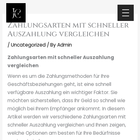
Skip
to
content
Zahlungsarten mit schneller
Auszahlung vergleichen
/
Uncategorized
/ By
Admin
Zahlungsarten mit schneller Auszahlung
vergleichen
Wenn es um die Zahlungsmethoden für Ihre
Geschäftsbeziehungen geht, ist eine schnell
verfügbare Auszahlung ein wichtiger Faktor. Sie
möchten sicherstellen, dass Ihr Geld so schnell wie
möglich bei Ihrem Empfänger ankommt. In diesem
Artikel werden wir verschiedene Zahlungsarten mit
schneller Auszahlung vergleichen und Ihnen zeigen,
welche Optionen am besten für Ihre Bedürfnisse