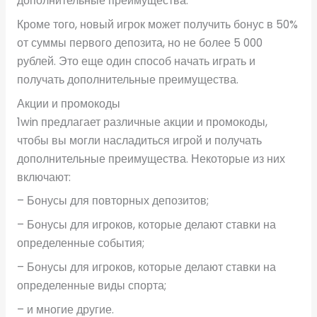
дополнительные преимущества.
Кроме того, новый игрок может получить бонус в 50%
от суммы первого депозита, но не более 5 000
рублей. Это еще один способ начать играть и
получать дополнительные преимущества.
Акции и промокоды
1win предлагает различные акции и промокоды,
чтобы вы могли насладиться игрой и получать
дополнительные преимущества. Некоторые из них
включают:
– Бонусы для повторных депозитов;
– Бонусы для игроков, которые делают ставки на
определенные события;
– Бонусы для игроков, которые делают ставки на
определенные виды спорта;
– и многие другие.