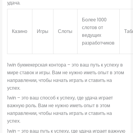
удача.
Более 1000
слотов от
Казино
Игры
Слоты
Таб
ведущих
разработчиков
1win букмекерская контора – это ваш путь к успеху в
мире ставок и игры. Вам не нужно иметь опыт в этом
направлении, чтобы начать играть и ставить на
успех.
1win – это ваш способ к успеху, где удача играет
важную роль. Вам не нужно иметь опыт в этом
направлении, чтобы начать играть и ставить на
успех.
1win – это ваш путь к успеху, где удача играет важную