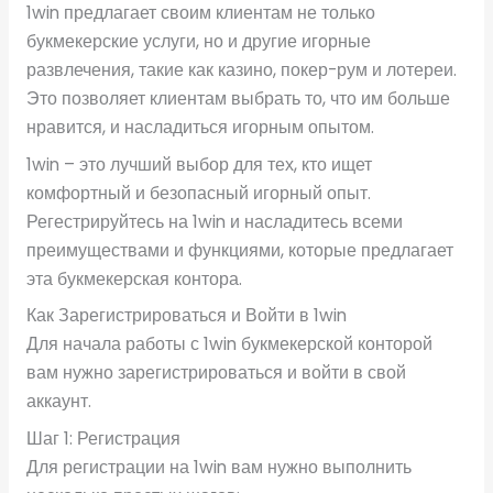
1win предлагает своим клиентам не только
букмекерские услуги, но и другие игорные
развлечения, такие как казино, покер-рум и лотереи.
Это позволяет клиентам выбрать то, что им больше
нравится, и насладиться игорным опытом.
1win – это лучший выбор для тех, кто ищет
комфортный и безопасный игорный опыт.
Регестрируйтесь на 1win и насладитесь всеми
преимуществами и функциями, которые предлагает
эта букмекерская контора.
Как Зарегистрироваться и Войти в 1win
Для начала работы с 1win букмекерской конторой
вам нужно зарегистрироваться и войти в свой
аккаунт.
Шаг 1: Регистрация
Для регистрации на 1win вам нужно выполнить