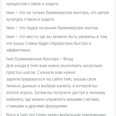
процессом ставок и азарта.
1вин – это не только букмекерская контора, это целая
культура ставок и азарта.
1вин – это лидер на рынке букмекерских контор.
1вин – это место, где вы можете быть уверены в том,
что ваша ставка будет обработана быстро и
эффективно.
1win Букмекерская Контора – Вход
Для входа в 1win вам нужно выполнить несколько
простых шагов. Сначала вам нужно
зарегистрироваться на сайте 1win, указав свои
личные данные и выбрав валюту, в которой вы
хотите играть. Затем вы получите доступ к личному
кабинету, где можно управлять вашими счетами,
ставками и другими функциями.
Вход в 1win доступен через мобильное приложение,