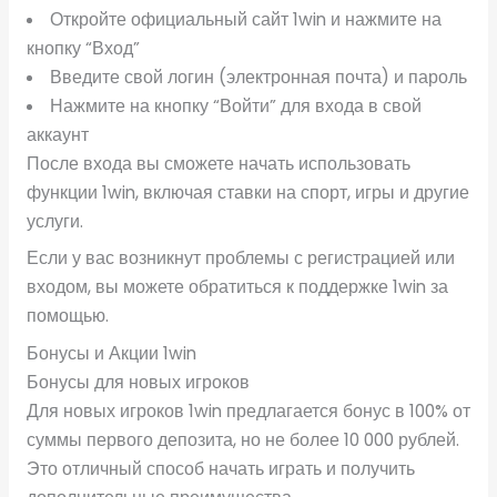
Откройте официальный сайт 1win и нажмите на
кнопку “Вход”
Введите свой логин (электронная почта) и пароль
Нажмите на кнопку “Войти” для входа в свой
аккаунт
После входа вы сможете начать использовать
функции 1win, включая ставки на спорт, игры и другие
услуги.
Если у вас возникнут проблемы с регистрацией или
входом, вы можете обратиться к поддержке 1win за
помощью.
Бонусы и Акции 1win
Бонусы для новых игроков
Для новых игроков 1win предлагается бонус в 100% от
суммы первого депозита, но не более 10 000 рублей.
Это отличный способ начать играть и получить