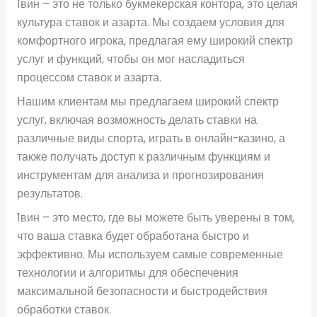
1вин – это не только букмекерская контора, это целая
культура ставок и азарта. Мы создаем условия для
комфортного игрока, предлагая ему широкий спектр
услуг и функций, чтобы он мог насладиться
процессом ставок и азарта.
Нашим клиентам мы предлагаем широкий спектр
услуг, включая возможность делать ставки на
различные виды спорта, играть в онлайн-казино, а
также получать доступ к различным функциям и
инструментам для анализа и прогнозирования
результатов.
1вин – это место, где вы можете быть уверены в том,
что ваша ставка будет обработана быстро и
эффективно. Мы используем самые современные
технологии и алгоритмы для обеспечения
максимальной безопасности и быстродействия
обработки ставок.