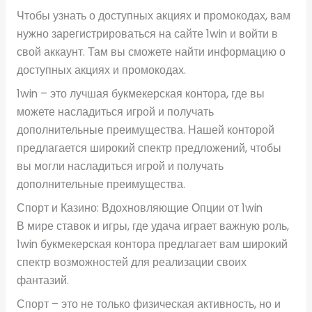
Чтобы узнать о доступных акциях и промокодах, вам
нужно зарегистрироваться на сайте 1win и войти в
свой аккаунт. Там вы сможете найти информацию о
доступных акциях и промокодах.
1win – это лучшая букмекерская контора, где вы
можете насладиться игрой и получать
дополнительные преимущества. Нашей конторой
предлагается широкий спектр предложений, чтобы
вы могли насладиться игрой и получать
дополнительные преимущества.
Спорт и Казино: Вдохновляющие Опции от 1win
В мире ставок и игры, где удача играет важную роль,
1win букмекерская контора предлагает вам широкий
спектр возможностей для реализации своих
фантазий.
Спорт – это не только физическая активность, но и