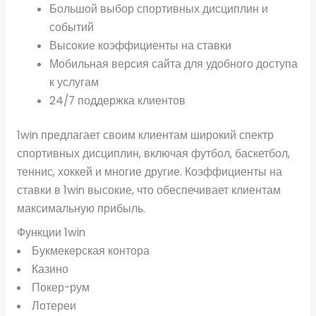
Большой выбор спортивных дисциплин и
событий
Высокие коэффициенты на ставки
Мобильная версия сайта для удобного доступа
к услугам
24/7 поддержка клиентов
1win предлагает своим клиентам широкий спектр
спортивных дисциплин, включая футбол, баскетбол,
теннис, хоккей и многие другие. Коэффициенты на
ставки в 1win высокие, что обеспечивает клиентам
максимальную прибыль.
Функции 1win
Букмекерская контора
Казино
Покер-рум
Лотереи