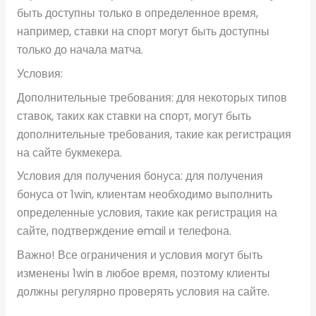
быть доступны только в определенное время,
например, ставки на спорт могут быть доступны
только до начала матча.
Условия:
Дополнительные требования: для некоторых типов
ставок, таких как ставки на спорт, могут быть
дополнительные требования, такие как регистрация
на сайте букмекера.
Условия для получения бонуса: для получения
бонуса от 1win, клиентам необходимо выполнить
определенные условия, такие как регистрация на
сайте, подтверждение email и телефона.
Важно! Все ограничения и условия могут быть
изменены 1win в любое время, поэтому клиенты
должны регулярно проверять условия на сайте.