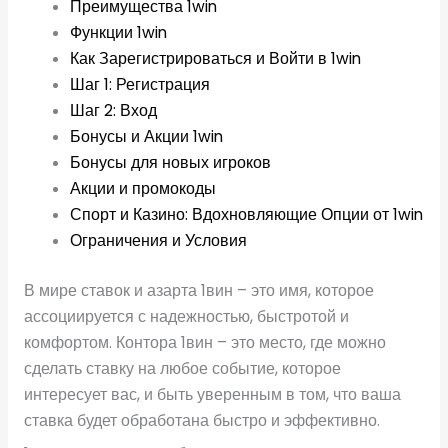
Преимущества 1win
Функции 1win
Как Зарегистрироваться и Войти в 1win
Шаг 1: Регистрация
Шаг 2: Вход
Бонусы и Акции 1win
Бонусы для новых игроков
Акции и промокоды
Спорт и Казино: Вдохновляющие Опции от 1win
Ограничения и Условия
В мире ставок и азарта 1вин – это имя, которое
ассоциируется с надежностью, быстротой и
комфортом. Контора 1вин – это место, где можно
сделать ставку на любое событие, которое
интересует вас, и быть уверенным в том, что ваша
ставка будет обработана быстро и эффективно.