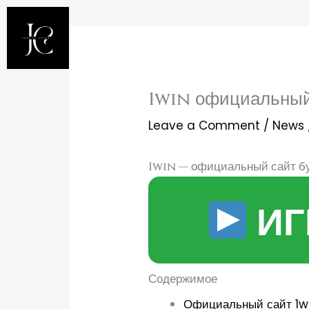
Skip
to
content
1win официальный 
Leave a Comment
/
News
1win — официальный сайт бу
ИГ
Содержимое
Официальный сайт 1wi