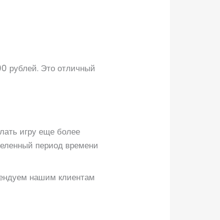
00 рублей. Это отличный
лать игру еще более
деленный период времени
омендуем нашим клиентам