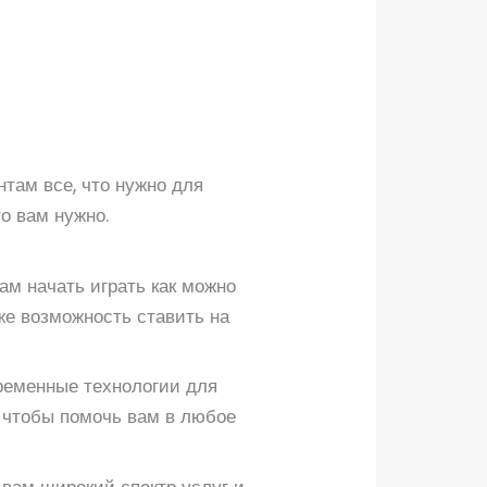
нтам все, что нужно для
то вам нужно.
ам начать играть как можно
кже возможность ставить на
временные технологии для
 чтобы помочь вам в любое
 вам широкий спектр услуг и