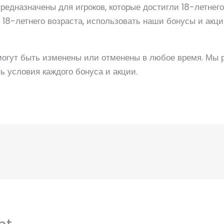
предназначены для игроков, которые достигли 18-летнег
и 18-летнего возраста, использовать наши бонусы и акци
 могут быть изменены или отменены в любое время. Мы
ь условия каждого бонуса и акции.