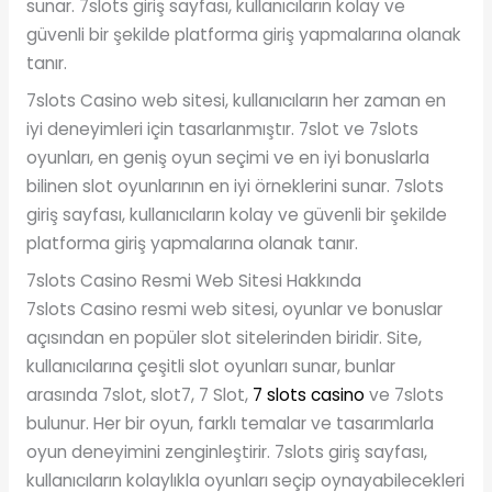
sunar. 7slots giriş sayfası, kullanıcıların kolay ve
güvenli bir şekilde platforma giriş yapmalarına olanak
tanır.
7slots Casino web sitesi, kullanıcıların her zaman en
iyi deneyimleri için tasarlanmıştır. 7slot ve 7slots
oyunları, en geniş oyun seçimi ve en iyi bonuslarla
bilinen slot oyunlarının en iyi örneklerini sunar. 7slots
giriş sayfası, kullanıcıların kolay ve güvenli bir şekilde
platforma giriş yapmalarına olanak tanır.
7slots Casino Resmi Web Sitesi Hakkında
7slots Casino resmi web sitesi, oyunlar ve bonuslar
açısından en popüler slot sitelerinden biridir. Site,
kullanıcılarına çeşitli slot oyunları sunar, bunlar
arasında 7slot, slot7, 7 Slot,
7 slots casino
ve 7slots
bulunur. Her bir oyun, farklı temalar ve tasarımlarla
oyun deneyimini zenginleştirir. 7slots giriş sayfası,
kullanıcıların kolaylıkla oyunları seçip oynayabilecekleri