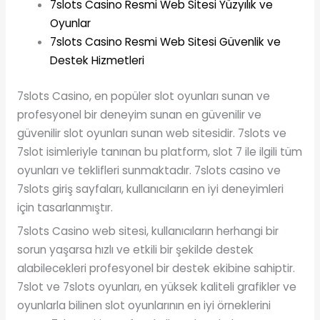
7slots Casino Resmi Web Sitesi Yüzyılık ve
Oyunlar
7slots Casino Resmi Web Sitesi Güvenlik ve
Destek Hizmetleri
7slots Casino, en popüler slot oyunları sunan ve
profesyonel bir deneyim sunan en güvenilir ve
güvenilir slot oyunları sunan web sitesidir. 7slots ve
7slot isimleriyle tanınan bu platform, slot 7 ile ilgili tüm
oyunları ve teklifleri sunmaktadır. 7slots casino ve
7slots giriş sayfaları, kullanıcıların en iyi deneyimleri
için tasarlanmıştır.
7slots Casino web sitesi, kullanıcıların herhangi bir
sorun yaşarsa hızlı ve etkili bir şekilde destek
alabilecekleri profesyonel bir destek ekibine sahiptir.
7slot ve 7slots oyunları, en yüksek kaliteli grafikler ve
oyunlarla bilinen slot oyunlarının en iyi örneklerini