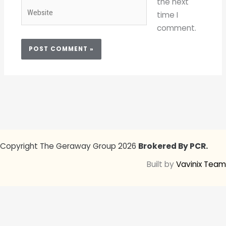
the next
Website
time I
comment.
Copyright The Geraway Group 2026
Brokered By PCR.
Built by
Vavinix Team