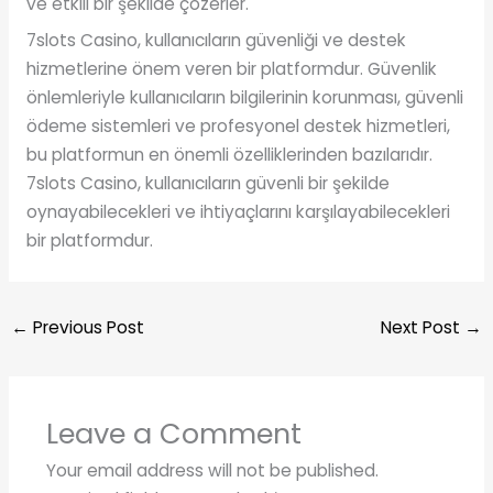
ve etkili bir şekilde çözerler.
7slots Casino, kullanıcıların güvenliği ve destek
hizmetlerine önem veren bir platformdur. Güvenlik
önlemleriyle kullanıcıların bilgilerinin korunması, güvenli
ödeme sistemleri ve profesyonel destek hizmetleri,
bu platformun en önemli özelliklerinden bazılarıdır.
7slots Casino, kullanıcıların güvenli bir şekilde
oynayabilecekleri ve ihtiyaçlarını karşılayabilecekleri
bir platformdur.
←
Previous Post
Next Post
→
Leave a Comment
Your email address will not be published.