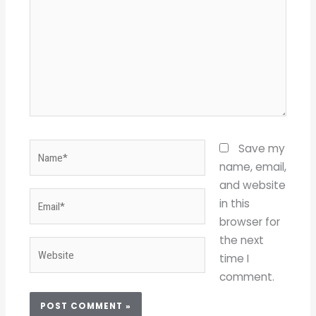
Name*
Save my
name, email,
and website
Email*
in this
browser for
the next
Website
time I
comment.