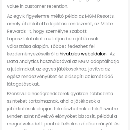
value in customer retention.
Az egyik figyelemre méltó példa az MGM Resorts,
amely átalakította lojalitási rendszerét, az M Life
Rewards -t, hogy személyre szabott
tapasztalatokat mutatjon be a játékosok
választása alapján. Többet fedezhet fel
kezdeményezéseikről a
hivatalos weboldalon
. Az
Data Analytics használatával az MGM adaptálhatja
a jutalmakat az egyes játékosokhoz, javítva az
egész rendezvényüket és elősegíti az ismétlődő
látogatásokat.
Ezenkívül a hűségrendszerek gyakran többszintű
szinteket tartalmaznak, ahol a játékosok a
játékkötésük alapján felmászhatnak a felső szintre.
Minden szint növekvő előnyöket biztosít, például a
megnövekedett pontok felhalmozódási arányát és