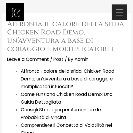
Skip
to
content
Affronta il calore della sfida
Chicken Road Demo,
un’avventura a base di
coraggio e moltiplicatori i
Leave a Comment
/
Post
/ By
Admin
Affronta il calore della sfida: Chicken Road
Demo, un’avventura a base di coraggio e
moltiplicatori infuocati?
Come Funziona Chicken Road Demo: Una
Guida Dettagliata
Consigli Strategici per Aumentare le
Probabilità di Vincita
Comprendere il Concetto di Volatilità nel
Gioco