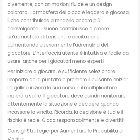
divertente, con animazioni fluide e un design
colorato. L’atmosfera del gioco è leggera e giocosa,
il che contribuisce a renderlo ancora più
coinvolgente. Il suono contribuisce a creare
un’atmosfera di tensione e eccitazione,
aumentando ulteriormente l’adrenalina del
giocatore. L’interfaccia utente è intuitiva e facile da
usare, anche per i giocatori meno esperti.
Per iniziare a giocare, è sufficiente selezionare
l’importo della puntata e premere il pulsante “Inizia”.
La gallina inizierà la sua corsa e il moltiplicatore
inizierà a salire. Il giocatore deve quindi monitorare
attentamente la situazione e decidere quando
incassare la vincita. Ricorda, la decisione è tua e il
rischio è reale. Gioca responsabilmente e divertiti!
Consigli Strategici per Aumentare le Probabilità di
Vincita