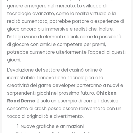
genere emergere nel mercato. Lo sviluppo di
tecnologie avanzate, come la realtà virtuale e la
realtà aumentata, potrebbe portare a esperienze di
gioco ancora più immersive e realistiche. Inoltre,
l’integrazione di elementi sociali, come la possibilità
di giocare con amici e competere per premi,
potrebbe aumentare ulteriormente l’appeal di questi
giochi.
L’evoluzione del settore dei casinò online è
inarrestabile. L’innovazione tecnologica e la
creatività dei game developer porteranno a nuovi e
sorprendenti giochi nel prossimo futuro.
Chicken
Road Demo
è solo un esempio di come il classico
concetto di crash possa essere reinventato con un
tocco di originalità e divertimento.
Nuove grafiche e animazioni