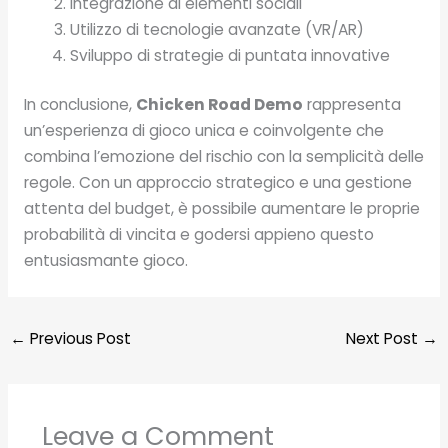
Integrazione di elementi sociali
Utilizzo di tecnologie avanzate (VR/AR)
Sviluppo di strategie di puntata innovative
In conclusione,
Chicken Road Demo
rappresenta
un’esperienza di gioco unica e coinvolgente che
combina l’emozione del rischio con la semplicità delle
regole. Con un approccio strategico e una gestione
attenta del budget, è possibile aumentare le proprie
probabilità di vincita e godersi appieno questo
entusiasmante gioco.
←
Previous Post
Next Post
→
Leave a Comment