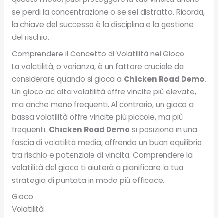
se perdi la concentrazione o se sei distratto. Ricorda,
la chiave del successo è la disciplina e la gestione
del rischio.
Comprendere il Concetto di Volatilità nel Gioco
La volatilità, o varianza, è un fattore cruciale da
considerare quando si gioca a
Chicken Road Demo
.
Un gioco ad alta volatilità offre vincite più elevate,
ma anche meno frequenti. Al contrario, un gioco a
bassa volatilità offre vincite più piccole, ma più
frequenti.
Chicken Road Demo
si posiziona in una
fascia di volatilità media, offrendo un buon equilibrio
tra rischio e potenziale di vincita. Comprendere la
volatilità del gioco ti aiuterà a pianificare la tua
strategia di puntata in modo più efficace.
Gioco
Volatilità