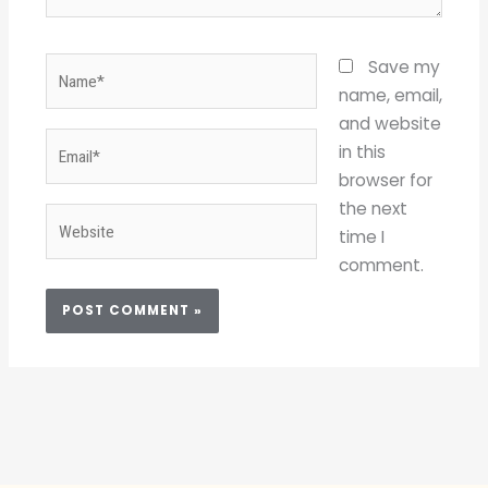
Name*
Save my
name, email,
and website
Email*
in this
browser for
the next
Website
time I
comment.