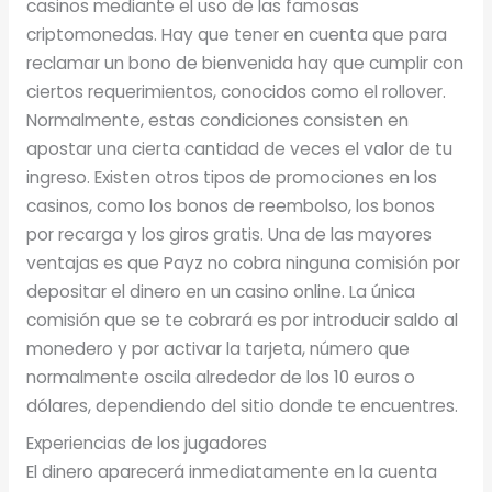
casinos mediante el uso de las famosas
criptomonedas. Hay que tener en cuenta que para
reclamar un bono de bienvenida hay que cumplir con
ciertos requerimientos, conocidos como el rollover.
Normalmente, estas condiciones consisten en
apostar una cierta cantidad de veces el valor de tu
ingreso. Existen otros tipos de promociones en los
casinos, como los bonos de reembolso, los bonos
por recarga y los giros gratis. Una de las mayores
ventajas es que Payz no cobra ninguna comisión por
depositar el dinero en un casino online. La única
comisión que se te cobrará es por introducir saldo al
monedero y por activar la tarjeta, número que
normalmente oscila alrededor de los 10 euros o
dólares, dependiendo del sitio donde te encuentres.
Experiencias de los jugadores
El dinero aparecerá inmediatamente en la cuenta