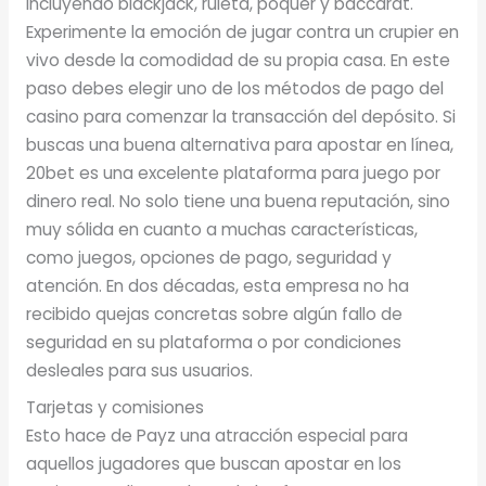
incluyendo blackjack, ruleta, póquer y baccarat.
Experimente la emoción de jugar contra un crupier en
vivo desde la comodidad de su propia casa. En este
paso debes elegir uno de los métodos de pago del
casino para comenzar la transacción del depósito. Si
buscas una buena alternativa para apostar en línea,
20bet es una excelente plataforma para juego por
dinero real. No solo tiene una buena reputación, sino
muy sólida en cuanto a muchas características,
como juegos, opciones de pago, seguridad y
atención. En dos décadas, esta empresa no ha
recibido quejas concretas sobre algún fallo de
seguridad en su plataforma o por condiciones
desleales para sus usuarios.
Tarjetas y comisiones
Esto hace de Payz una atracción especial para
aquellos jugadores que buscan apostar en los