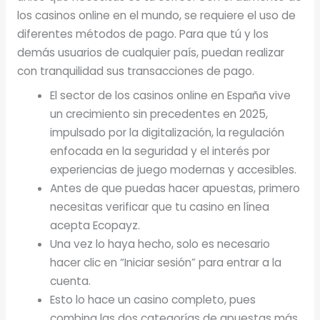
los casinos online en el mundo, se requiere el uso de
diferentes métodos de pago. Para que tú y los
demás usuarios de cualquier país, puedan realizar
con tranquilidad sus transacciones de pago.
El sector de los casinos online en España vive
un crecimiento sin precedentes en 2025,
impulsado por la digitalización, la regulación
enfocada en la seguridad y el interés por
experiencias de juego modernas y accesibles.
Antes de que puedas hacer apuestas, primero
necesitas verificar que tu casino en línea
acepta Ecopayz.
Una vez lo haya hecho, solo es necesario
hacer clic en “Iniciar sesión” para entrar a la
cuenta.
Esto lo hace un casino completo, pues
combina las dos categorías de apuestas más