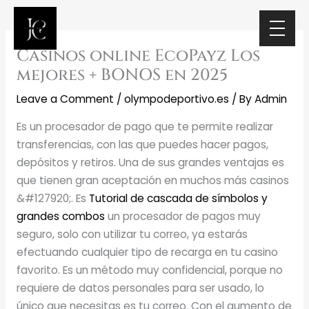
Skip
to
content
Casinos online EcoPayz Los
mejores + BONOS en 2025
Leave a Comment
/
olympodeportivo.es
/ By
Admin
Es un procesador de pago que te permite realizar
transferencias, con las que puedes hacer pagos,
depósitos y retiros. Una de sus grandes ventajas es
que tienen gran aceptación en muchos más casinos
&#127920;. Es
Tutorial de cascada de símbolos y
grandes combos
un procesador de pagos muy
seguro, solo con utilizar tu correo, ya estarás
efectuando cualquier tipo de recarga en tu casino
favorito. Es un método muy confidencial, porque no
requiere de datos personales para ser usado, lo
único que necesitas es tu correo. Con el aumento de