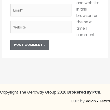
and website
Email*
in this
browser for
the next
Website
time I
comment.
Copyright The Geraway Group 2026
Brokered By PCR.
Built by
Vavinix Team