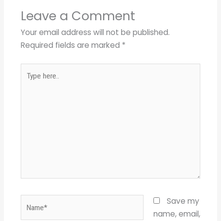
Leave a Comment
Your email address will not be published.
Required fields are marked
*
Type
here..
Name*
Save my
name, email,