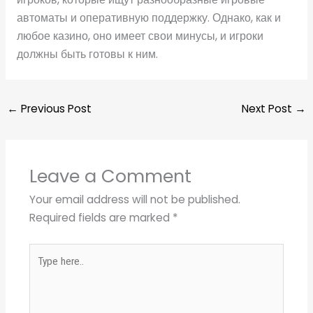
автоматы и оперативную поддержку. Однако, как и
любое казино, оно имеет свои минусы, и игроки
должны быть готовы к ним.
←
Previous Post
Next Post
→
Leave a Comment
Your email address will not be published.
Required fields are marked
*
Type
here..