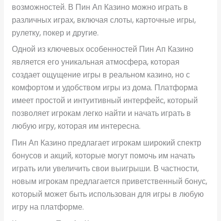
возможностей. В Пин Ап Казино можно играть в
различных играх, включая слоты, карточные игры,
рулетку, покер и другие.
Одной из ключевых особенностей Пин Ап Казино
является его уникальная атмосфера, которая
создает ощущение игры в реальном казино, но с
комфортом и удобством игры из дома. Платформа
имеет простой и интуитивный интерфейс, который
позволяет игрокам легко найти и начать играть в
любую игру, которая им интересна.
Пин Ап Казино предлагает игрокам широкий спектр
бонусов и акций, которые могут помочь им начать
играть или увеличить свои выигрыши. В частности,
новым игрокам предлагается приветственный бонус,
который может быть использован для игры в любую
игру на платформе.