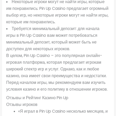
Некоторые игроки могут не найти игры, которые
им понравились: Pin Up Casino предлагает огромный
выбор игр, но некоторые игроки могут не найти игры,
которые им понравились.
Требуется минимальный депозит: для начала
игры в Pin Up Casino вам может потребоваться
минимальный депозит, который может быть не
доступен для некоторых игроков.
В целом, Pin Up Casino – это популярная онлайн-
игровая платформа, которая предлагает игрокам
широкий спектр игр и услуг. Однако, как и любое
казино, она имеет свои преимущества и недостатки.
Перед началом игры, мы рекомендуем вам изучить
условия казино и его политику в отношении игроков.
Отзывы и Рейтинг Казино Pin Up
Отзывы игроков
«Я играл в Pin Up Casino несколько месяцев, и