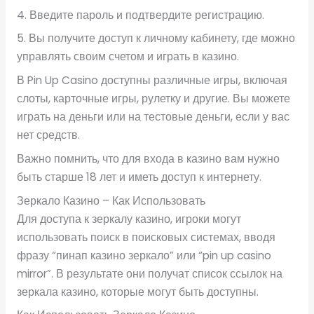
4. Введите пароль и подтвердите регистрацию.
5. Вы получите доступ к личному кабинету, где можно
управлять своим счетом и играть в казино.
В Pin Up Casino доступны различные игры, включая
слоты, карточные игры, рулетку и другие. Вы можете
играть на деньги или на тестовые деньги, если у вас
нет средств.
Важно помнить, что для входа в казино вам нужно
быть старше 18 лет и иметь доступ к интернету.
Зеркало Казино – Как Использовать
Для доступа к зеркалу казино, игроки могут
использовать поиск в поисковых системах, вводя
фразу “пинап казино зеркало” или “pin up casino
mirror”. В результате они получат список ссылок на
зеркала казино, которые могут быть доступны.