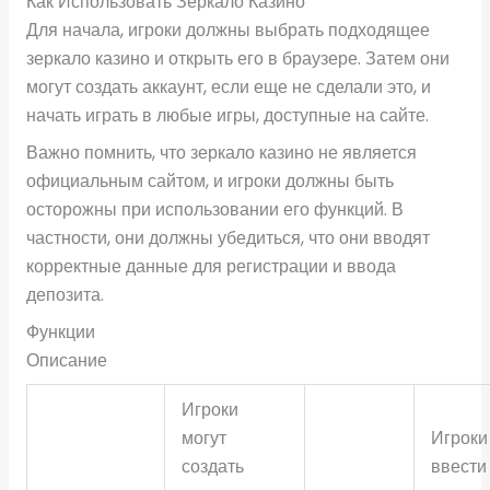
Как Использовать Зеркало Казино
Для начала, игроки должны выбрать подходящее
зеркало казино и открыть его в браузере. Затем они
могут создать аккаунт, если еще не сделали это, и
начать играть в любые игры, доступные на сайте.
Важно помнить, что зеркало казино не является
официальным сайтом, и игроки должны быть
осторожны при использовании его функций. В
частности, они должны убедиться, что они вводят
корректные данные для регистрации и ввода
депозита.
Функции
Описание
Игроки
могут
Игроки
создать
ввести