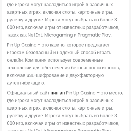
где игроки могут насладиться игрой в различных
азартных играх, включая слоты, карточные игры,
рулетку и другие. Игроки могут выбрать из более 3
000 игр, включая игры от известных разработчиков,
таких как NetEnt, Microgaming и Pragmatic Play.
Pin Up Casino – это казино, которое предлагает
игрокам безопасный и надежный способ играть
онлайн. Компания использует современные
технологии для обеспечения безопасности игроков,
включая SSL-шифрование и двухфакторную
аутентификацию.
Официальный сайт
пин ап
Pin Up Casino – это место,
где игроки могут насладиться игрой в различных
азартных играх, включая слоты, карточные игры,
рулетку и другие. Игроки могут выбрать из более 3
000 игр, включая игры от известных разработчиков,
таких как NetEnt, Microgaming и Pragmatic Play.