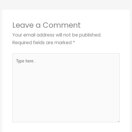
Leave a Comment
Your email address will not be published.
Required fields are marked
*
Type
here..