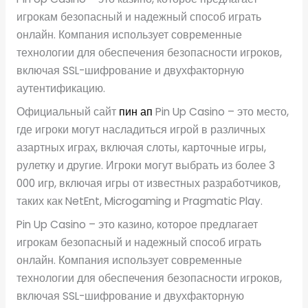
игрокам безопасный и надежный способ играть
онлайн. Компания использует современные
технологии для обеспечения безопасности игроков,
включая SSL-шифрование и двухфакторную
аутентификацию.
Официальный сайт
пин ап
Pin Up Casino – это место,
где игроки могут насладиться игрой в различных
азартных играх, включая слоты, карточные игры,
рулетку и другие. Игроки могут выбрать из более 3
000 игр, включая игры от известных разработчиков,
таких как NetEnt, Microgaming и Pragmatic Play.
Pin Up Casino – это казино, которое предлагает
игрокам безопасный и надежный способ играть
онлайн. Компания использует современные
технологии для обеспечения безопасности игроков,
включая SSL-шифрование и двухфакторную