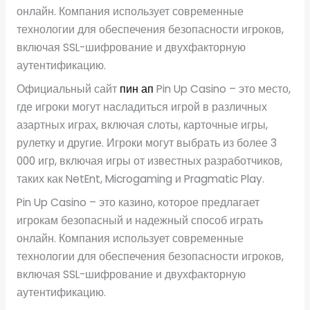
онлайн. Компания использует современные
технологии для обеспечения безопасности игроков,
включая SSL-шифрование и двухфакторную
аутентификацию.
Официальный сайт
пин ап
Pin Up Casino – это место,
где игроки могут насладиться игрой в различных
азартных играх, включая слоты, карточные игры,
рулетку и другие. Игроки могут выбрать из более 3
000 игр, включая игры от известных разработчиков,
таких как NetEnt, Microgaming и Pragmatic Play.
Pin Up Casino – это казино, которое предлагает
игрокам безопасный и надежный способ играть
онлайн. Компания использует современные
технологии для обеспечения безопасности игроков,
включая SSL-шифрование и двухфакторную
аутентификацию.