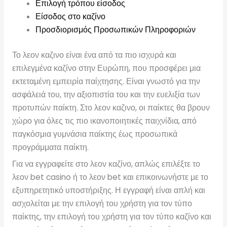
Επιλογή τρόπου είσοδος
Είσοδος στο καζίνο
Προσδιορισμός Προσωπικών Πληροφοριών
Το λεον καζινο είναι ένα από τα πιο ισχυρά και
επιλεγμένα καζίνο στην Ευρώπη, που προσφέρει μια
εκτεταμένη εμπειρία παίχτησης. Είναι γνωστό για την
ασφάλειά του, την αξιοπιστία του και την ευελιξία των
προτυπών παίκτη. Στο λεον καζινο, οι παίκτες θα βρουν
χώρο για όλες τις πιο ικανοποιητικές παιχνίδια, από
παγκόσμια γυμνάσια παίκτης έως προσωπικά
προγράμματα παίκτη.
Για να εγγραφείτε στο λεον καζίνο, απλώς επιλέξτε το
λεον bet casino ή το λεον bet και επικοινωνήστε με το
εξυπηρετητικό υποστήριξης. Η εγγραφή είναι απλή και
ασχολείται με την επιλογή του χρήστη για τον τύπο
παίκτης, την επιλογή του χρήστη για τον τύπο καζίνο και