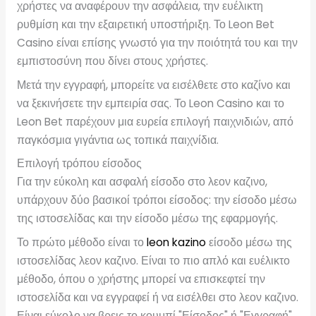
χρήστες να αναφέρουν την ασφάλεια, την ευέλικτη
ρυθμίση και την εξαιρετική υποστήριξη. Το Leon Bet
Casino είναι επίσης γνωστό για την ποιότητά του και την
εμπιστοσύνη που δίνει στους χρήστες.
Μετά την εγγραφή, μπορείτε να εισέλθετε στο καζίνο και
να ξεκινήσετε την εμπειρία σας. Το Leon Casino και το
Leon Bet παρέχουν μια ευρεία επιλογή παιχνιδιών, από
παγκόσμια γιγάντια ως τοπικά παιχνίδια.
Επιλογή τρόπου είσοδος
Για την εύκολη και ασφαλή είσοδο στο λεον καζινο,
υπάρχουν δύο βασικοί τρόποι είσοδος: την είσοδο μέσω
της ιστοσελίδας και την είσοδο μέσω της εφαρμογής.
Το πρώτο μέθοδο είναι το
leon kazino
είσοδο μέσω της
ιστοσελίδας λεον καζινο. Είναι το πιο απλό και ευέλικτο
μέθοδο, όπου ο χρήστης μπορεί να επισκεφτεί την
ιστοσελίδα και να εγγραφεί ή να εισέλθει στο λεον καζινο.
Είναι εύκολο να βρεις το κουμπί "Είσοδος" ή "Εγγραφή"