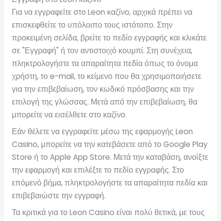
Για να εγγραφείτε στο Leon καζίνο, αρχικά πρέπει να
επισκεφθείτε το υπόλοιπο τους ιστότοπο. Στην
προκειμένη σελίδα, βρείτε το πεδίο εγγραφής και κλικάτε
σε "Εγγραφή" ή τον αντιστοιχό κουμπί. Στη συνέχεια,
πληκτρολογήστε τα απαραίτητα πεδία όπως το όνομα
χρήστη, το e-mail, το κείμενο που θα χρησιμοποιήσετε
για την επιβεβαίωση, τον κωδικό πρόσβασης και την
επιλογή της γλώσσας. Μετά από την επιβεβαίωση, θα
μπορείτε να εισέλθετε στο καζίνο.
Εάν θέλετε να εγγραφείτε μέσω της εφαρμογής Leon
Casino, μπορείτε να την κατεβάσετε από το Google Play
Store ή το Apple App Store. Μετά την καταβάση, ανοίξτε
την εφαρμογή και επιλέξτε το πεδίο εγγραφής. Στο
επόμενό βήμα, πληκτρολογήστε τα απαραίτητα πεδία και
επιβεβαιώστε την εγγραφή.
Τα κριτικά για το Leon Casino είναι πολύ θετικά, με τους