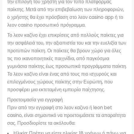
την επιλογή του χρήστη για τον τύπο πλατφόρμας
παίκτης. Μετά από την επιβεβαίωση των πληροφοριών,
ο χρήστης θα έχει πρόσβαση στο λεον casino app ή το
λεον casino προσωπικό πρόγραμμα.
Το λεον καζίνο έχει επικρίσεις από πολλούς παίκτες για
την ασφάλειά του, την αξιοπιστία του και την ευελιξία των
προτυπών παίκτη. Οι παίκτες θα βρουν χώρο για όλες
τις πιο ικανοποιητικές παιχνίδια, από παγκόσμια
γυμνάσια παίκτης έως προσωπικά προγράμματα παίκτη.
Το λεον καζίνο είναι ένας από τους πιο ισχυρούς και
επιλεγμένους χώρους παίκτης στην Ευρώπη, που
προσφέρει μια εκτεταμένη εμπειρία παίχτησης.
Προετοιμασία για εγγραφή
Πριν από την εγγραφή στο λεον καζινο ή leon bet
casino, είναι σημαντικό να προετοιμάσετε τα απαραίτητα
σας. Προσδιορίστε τα ακόλουθα:
Ηλικία: Πρέπει να είστε ηλικίας 18 χρόνων ή πάνω για