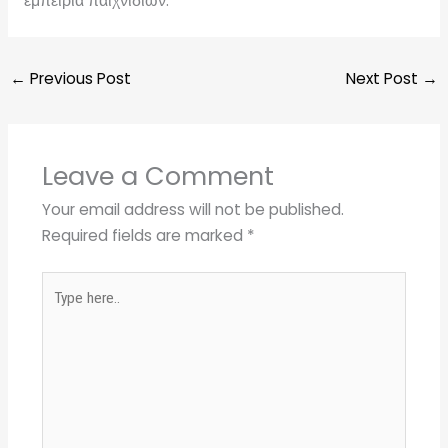
εμπειρία παιχνιδιών.
←
Previous Post
Next Post
→
Leave a Comment
Your email address will not be published.
Required fields are marked
*
Type
here..