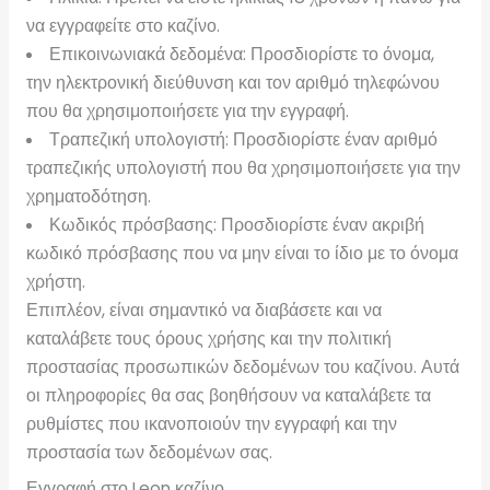
να εγγραφείτε στο καζίνο.
Επικοινωνιακά δεδομένα: Προσδιορίστε το όνομα,
την ηλεκτρονική διεύθυνση και τον αριθμό τηλεφώνου
που θα χρησιμοποιήσετε για την εγγραφή.
Τραπεζική υπολογιστή: Προσδιορίστε έναν αριθμό
τραπεζικής υπολογιστή που θα χρησιμοποιήσετε για την
χρηματοδότηση.
Κωδικός πρόσβασης: Προσδιορίστε έναν ακριβή
κωδικό πρόσβασης που να μην είναι το ίδιο με το όνομα
χρήστη.
Επιπλέον, είναι σημαντικό να διαβάσετε και να
καταλάβετε τους όρους χρήσης και την πολιτική
προστασίας προσωπικών δεδομένων του καζίνου. Αυτά
οι πληροφορίες θα σας βοηθήσουν να καταλάβετε τα
ρυθμίστες που ικανοποιούν την εγγραφή και την
προστασία των δεδομένων σας.
Εγγραφή στο Leon καζίνο