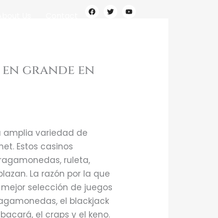
F
T
Y
a
w
o
About Us
Contact
c
i
u
e
t
t
b
t
u
o
e
b
o
r
e
k
r en grande en
a amplia variedad de
net. Estos casinos
 tragamonedas, ruleta,
lazan. La razón por la que
a mejor selección de juegos
ragamonedas, el blackjack
acará, el craps y el keno.