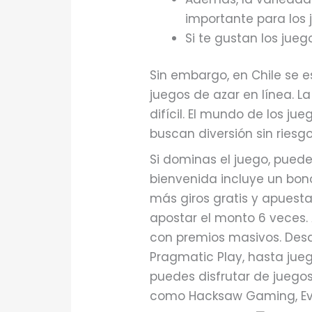
importante para los
Si te gustan los jueg
Sin embargo, en Chile se 
juegos de azar en línea. La
difícil. El mundo de los j
buscan diversión sin riesgo
Si dominas el juego, pued
bienvenida incluye un bo
más giros gratis y apuesta
apostar el monto 6 veces
con premios masivos. Des
Pragmatic Play, hasta jueg
puedes disfrutar de juego
como Hacksaw Gaming, Evo