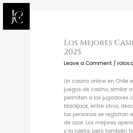
Skip
to
content
Los Mejores Cas
2025
Leave a Comment
/
rolos.c
Un casino online en Chile
juegos de casino, similar a
permiten a los jugadores c
blackjack, entre otros, de
las personas se registran e
de azar. Los mejores oper
y la ruleta, pero también 