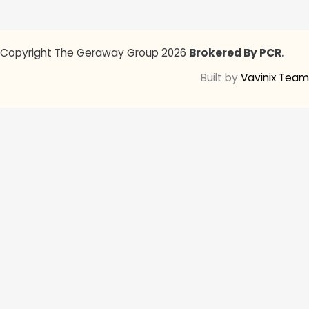
Copyright The Geraway Group 2026
Brokered By PCR.
Built by
Vavinix Team