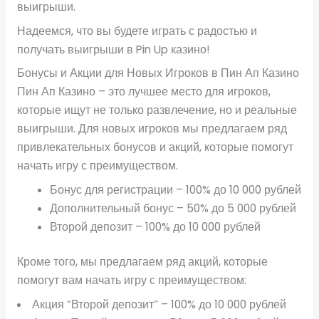
выигрыши.
Надеемся, что вы будете играть с радостью и
получать выигрыши в Pin Up казино!
Бонусы и Акции для Новых Игроков в Пин Ап Казино
Пин Ап Казино – это лучшее место для игроков,
которые ищут не только развлечение, но и реальные
выигрыши. Для новых игроков мы предлагаем ряд
привлекательных бонусов и акций, которые помогут
начать игру с преимуществом.
Бонус для регистрации – 100% до 10 000 рублей
Дополнительный бонус – 50% до 5 000 рублей
Второй депозит – 100% до 10 000 рублей
Кроме того, мы предлагаем ряд акций, которые
помогут вам начать игру с преимуществом:
Акция “Второй депозит” – 100% до 10 000 рублей