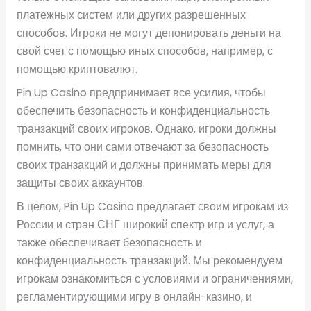
платежных систем или других разрешенных
способов. Игроки не могут депонировать деньги на
свой счет с помощью иных способов, например, с
помощью криптовалют.
Pin Up Casino предпринимает все усилия, чтобы
обеспечить безопасность и конфиденциальность
транзакций своих игроков. Однако, игроки должны
помнить, что они сами отвечают за безопасность
своих транзакций и должны принимать меры для
защиты своих аккаунтов.
В целом, Pin Up Casino предлагает своим игрокам из
России и стран СНГ широкий спектр игр и услуг, а
также обеспечивает безопасность и
конфиденциальность транзакций. Мы рекомендуем
игрокам ознакомиться с условиями и ограничениями,
регламентирующими игру в онлайн-казино, и