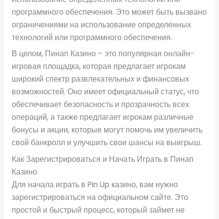
программного обеспечения. Это может быть вызвано
ограничениями на использование определенных
технологий или программного обеспечения.
В целом, Пинап Казино – это популярная онлайн-
игровая площадка, которая предлагает игрокам
широкий спектр развлекательных и финансовых
возможностей. Оно имеет официальный статус, что
обеспечивает безопасность и прозрачность всех
операций, а также предлагает игрокам различные
бонусы и акции, которые могут помочь им увеличить
свой банкролл и улучшить свои шансы на выигрыш.
Как Зарегистрироваться и Начать Играть в Пинап
Казино
Для начала играть в Pin Up казино, вам нужно
зарегистрироваться на официальном сайте. Это
простой и быстрый процесс, который займет не