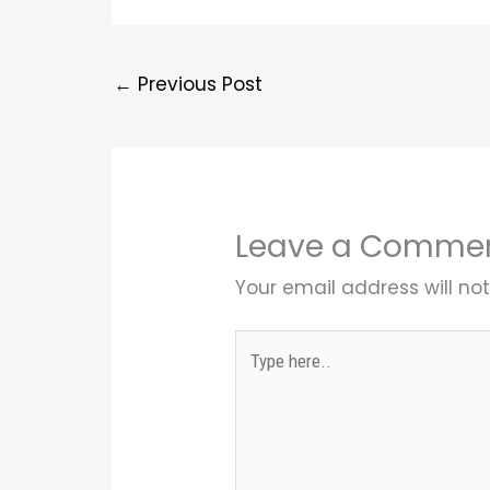
←
Previous Post
Leave a Comme
Your email address will not
Type
here..