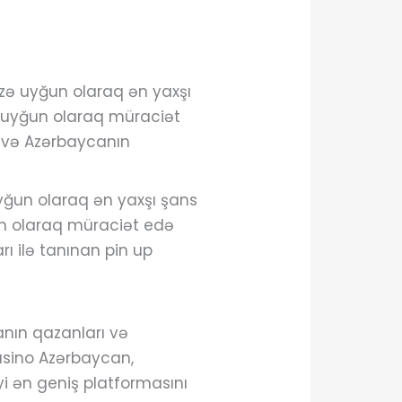
zə uyğun olaraq ən yaxşı
ə uyğun olaraq müraciət
r və Azərbaycanın
yğun olaraq ən yaxşı şans
un olaraq müraciət edə
rı ilə tanınan pin up
anın qazanları və
asino Azərbaycan,
i ən geniş platformasını