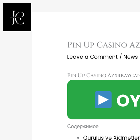
Skip
to
content
Pin Up Casino A
Leave a Comment
/
News
Pin Up Casino Azərbayca
OY
Содержимое
Quruluş və Xidmətlər