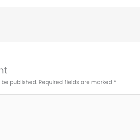
nt
 be published.
Required fields are marked
*