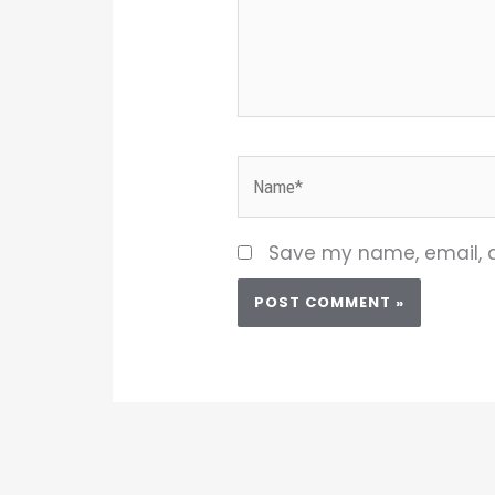
Name*
Save my name, email, a