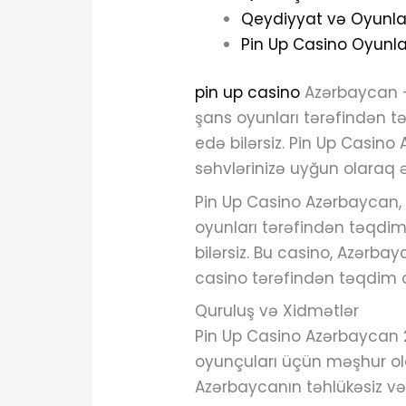
Qeydiyyat və Oyunla
Pin Up Casino Oyunla
pin up casino
Azərbaycan – 
şans oyunları tərəfindən t
edə bilərsiz. Pin Up Casin
səhvlərinizə uyğun olaraq ən
Pin Up Casino Azərbaycan, 
oyunları tərəfindən təqdim
bilərsiz. Bu casino, Azərba
casino tərəfindən təqdim o
Quruluş və Xidmətlər
Pin Up Casino Azərbaycan 2
oyunçuları üçün məşhur ola
Azərbaycanın təhlükəsiz və