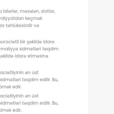
lərlər, məsələn, slotlar,
qeydiyyatdan keçmək
s təhlükəsizdir və
aciətli bir şəkildə idarə
i maliyyə xidmətləri təqdim
 şəkildə idarə etməsinə
ciətliyinin ən üst
mətləri təqdim edilir. Bu,
ömək edir.
ciətliyinin ən üst
mətləri təqdim edilir. Bu,
ömək edir.