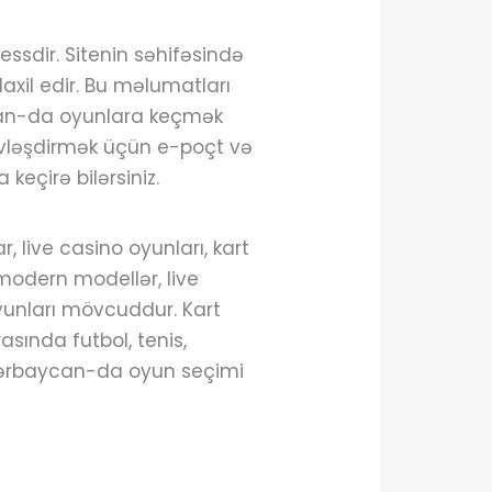
sdir. Sitenin səhifəsində
daxil edir. Bu məlumatları
aycan-da oyunlara keçmək
tivləşdirmək üçün e-poçt və
keçirə bilərsiniz.
 live casino oyunları, kart
 modern modellər, live
oyunları mövcuddur. Kart
asında futbol, tenis,
 Azərbaycan-da oyun seçimi