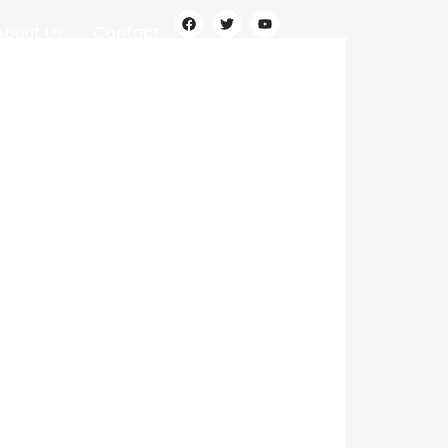
F
T
Y
a
w
o
About Us
Contact
c
i
u
e
t
t
b
t
u
o
e
b
o
r
e
k