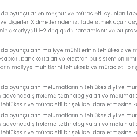
a oyunçular ən məşhur və müraciətli oyunları tapa bi
no və digərlər. Xidmətlərindən istifadə etmək üçün 
inin əksəriyyəti 1-2 dəqiqədə tamamlanır və bu prose
a oyunçuların maliyyə mühitlərinin təhlükəsiz və mür
bları, bank kartaları və elektron pul sistemləri kim
ların maliyyə mühitlərini təhlükəsiz və müraciətli bir
a oyunçuların məlumatlarının təhlükəsizliyi və müra
advanced şifrələmə təkhnologiyaları və məlumat xid
əhlükəsiz və müraciətli bir şəkildə idarə etməsinə k
a oyunçuların məlumatlarının təhlükəsizliyi və müra
advanced şifrələmə təkhnologiyaları və məlumat xid
əhlükəsiz və müraciətli bir şəkildə idarə etməsinə k