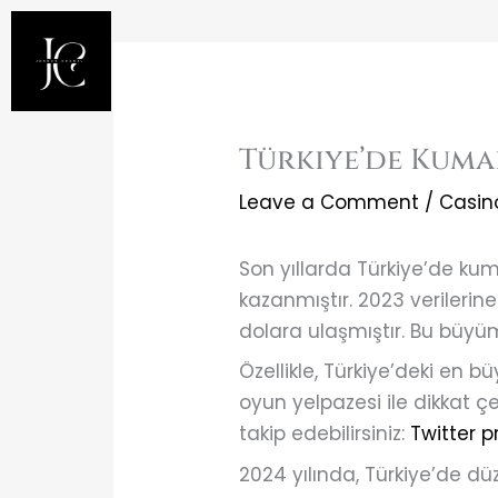
Skip
to
content
Türkiye’de Kuma
Leave a Comment
/
Casin
Son yıllarda Türkiye’de kuma
kazanmıştır. 2023 verilerine
dolara ulaşmıştır. Bu büyüme
Özellikle, Türkiye’deki en b
oyun yelpazesi ile dikkat
takip edebilirsiniz:
Twitter pr
2024 yılında, Türkiye’de düz