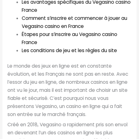
Les avantages spécifiques du Vegasino casino
France
Comment s’inscrire et commencer à jouer au
Vegasino casino en France
Étapes pour s’inscrire au Vegasino casino
France
Les conditions de jeu et les règles du site
Le monde des jeux en ligne est en constante
évolution, et les Français ne sont pas en reste. Avec
l’essor du jeu en ligne, de nombreux casinos en ligne
ont vu le jour, mais il est important de choisir un site
fiable et sécurisé. C’est pourquoi nous vous
présentons Vegasino, un casino en ligne qui a fait
son entrée sur le marché français.
Créé en 2018, Vegasino a rapidement pris son envol
en devenant l’un des casinos en ligne les plus