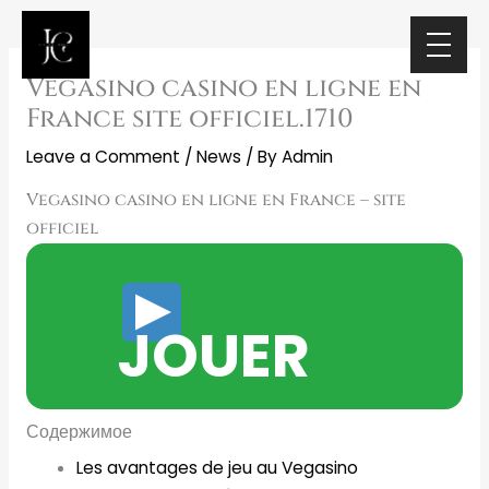
Skip
to
content
Vegasino casino en ligne en
France site officiel.1710
Leave a Comment
/
News
/ By
Admin
Vegasino casino en ligne en France – site
officiel
JOUER
Содержимое
Les avantages de jeu au Vegasino