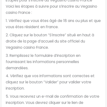
Étapes pour s’inscrire au Vegasino casino France
Voici les étapes à suivre pour s’inscrire au Vegasino
casino France :
1. Vérifiez que vous êtes âgé de 18 ans ou plus et que
vous êtes résident en France.
2. Cliquez sur le bouton “S’inscrire” situé en haut à
droite de la page d’accueil du site officiel du
Vegasino casino France.
3. Remplissez le formulaire d’inscription en
fournissant les informations personnelles
demandées.
4. Vérifiez que vos informations sont correctes et
cliquez sur le bouton “Valider” pour valider votre
inscription.
5. Vous recevrez un e-mail de confirmation de votre
inscription. Vous devrez cliquer sur le lien de