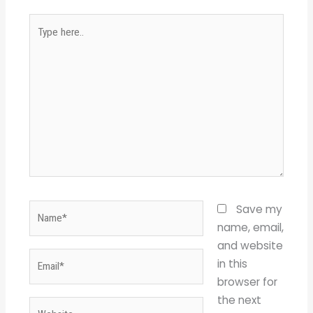
Type
here..
Name*
Save my
name, email,
and website
Email*
in this
browser for
the next
Website