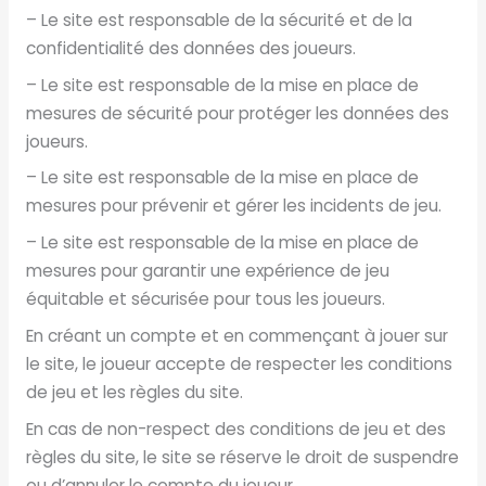
– Le site est responsable de la sécurité et de la
confidentialité des données des joueurs.
– Le site est responsable de la mise en place de
mesures de sécurité pour protéger les données des
joueurs.
– Le site est responsable de la mise en place de
mesures pour prévenir et gérer les incidents de jeu.
– Le site est responsable de la mise en place de
mesures pour garantir une expérience de jeu
équitable et sécurisée pour tous les joueurs.
En créant un compte et en commençant à jouer sur
le site, le joueur accepte de respecter les conditions
de jeu et les règles du site.
En cas de non-respect des conditions de jeu et des
règles du site, le site se réserve le droit de suspendre
ou d’annuler le compte du joueur.