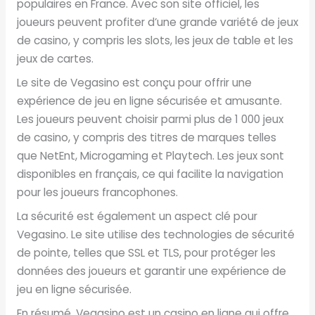
populaires en France. Avec son site officiel, les
joueurs peuvent profiter d’une grande variété de jeux
de casino, y compris les slots, les jeux de table et les
jeux de cartes.
Le site de Vegasino est conçu pour offrir une
expérience de jeu en ligne sécurisée et amusante.
Les joueurs peuvent choisir parmi plus de 1 000 jeux
de casino, y compris des titres de marques telles
que NetEnt, Microgaming et Playtech. Les jeux sont
disponibles en français, ce qui facilite la navigation
pour les joueurs francophones.
La sécurité est également un aspect clé pour
Vegasino. Le site utilise des technologies de sécurité
de pointe, telles que SSL et TLS, pour protéger les
données des joueurs et garantir une expérience de
jeu en ligne sécurisée.
En résumé, Vegasino est un casino en ligne qui offre