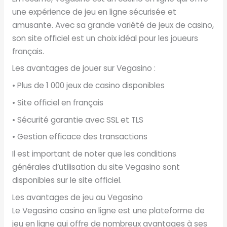
une expérience de jeu en ligne sécurisée et
amusante. Avec sa grande variété de jeux de casino,
son site officiel est un choix idéal pour les joueurs
français.
Les avantages de jouer sur Vegasino :
• Plus de 1 000 jeux de casino disponibles
• Site officiel en français
• Sécurité garantie avec SSL et TLS
• Gestion efficace des transactions
Il est important de noter que les conditions
générales d’utilisation du site Vegasino sont
disponibles sur le site officiel.
Les avantages de jeu au Vegasino
Le Vegasino casino en ligne est une plateforme de
jeu en ligne qui offre de nombreux avantages à ses