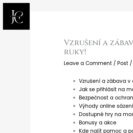
Skip
to
content
Vzrušení a zábav
ruky!
Leave a Comment
/
Post
/
Vzrušení a zábava v 
Jak se přihlásit na 
Bezpečnost a ochra
Výhody online sázen
Dostupné hry na mo
Bonusy a akce
Kde najít pomoc a 