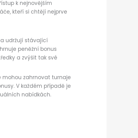
přístup k nejnovějším
e, kteří si chtějí nejprve
 udržují stávající
zahrnuje peněžní bonus
edky a zvýšit tak své
é mohou zahrnovat turnaje
onusy. V každém případě je
tuálních nabídkách.