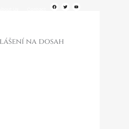
F
T
Y
a
w
o
About Us
Contact
c
i
u
e
t
t
b
t
u
o
e
b
o
r
e
k
hlášení na dosah