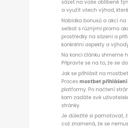
sázet na vaše oblíbené tým
a využít všech výhod, které
Nabídka bonusů a akcí na 
setkat s různými promo akc
prostředky na sázení a při
konkrétní aspekty a výhody
Na konci článku shrneme hl
Připravte se na to, že se do
Jak se přihlásit na mostbe
Proces
mostbet přihlášení
platformy. Po načtení stránk
kam zadáte své uživatelsk
stránky.
Je důležité si pamatovat, 
což znamená, že se nemusí