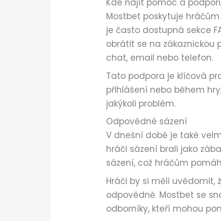
Kde najít pomoc a podpor
Mostbet poskytuje hráčům 
je často dostupná sekce FA
obrátit se na zákaznickou p
chat, email nebo telefon.
Tato podpora je klíčová pro
přihlášení nebo během hry
jakýkoli problém.
Odpovědné sázení
V dnešní době je také velm
hráči sázení brali jako zába
sázení, což hráčům pomáhá
Hráči by si měli uvědomit, 
odpovědně. Mostbet se sna
odborníky, kteří mohou pom