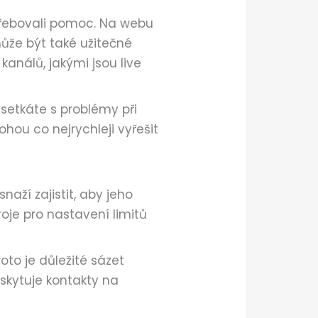
otřebovali pomoc. Na webu
ůže být také užitečné
kanálů, jakými jsou live
 setkáte s problémy při
ou co nejrychleji vyřešit
aží zajistit, aby jeho
roje pro nastavení limitů
oto je důležité sázet
skytuje kontakty na