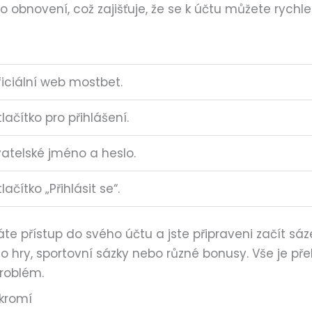
obnovení, což zajišťuje, že se k účtu můžete rychle 
ficiální web mostbet.
tlačítko pro přihlášení.
vatelské jméno a heslo.
lačítko „Přihlásit se“.
te přístup do svého účtu a jste připraveni začít sá
ino hry, sportovní sázky nebo různé bonusy. Vše je p
roblém.
kromí