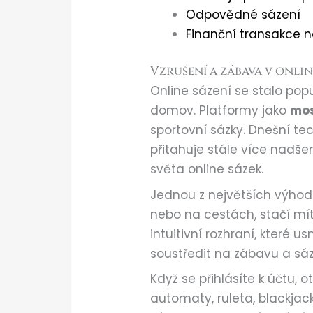
Odpovědné sázení
Finanční transakce 
Vzrušení a zábava v onlin
Online sázení se stalo popu
domov. Platformy jako
mos
sportovní sázky. Dnešní te
přitahuje stále více nadše
světa online sázek.
Jednou z největších výhod o
nebo na cestách, stačí mít
intuitivní rozhraní, které
soustředit na zábavu a sáze
Když se přihlásíte k účtu, o
automaty, ruleta, blackjack