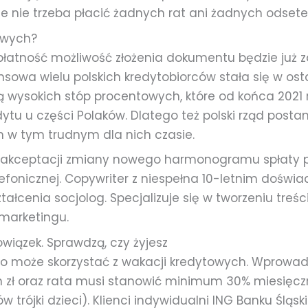
e nie trzeba płacić żadnych rat ani żadnych odsete
owych?
łatność możliwość złożenia dokumentu będzie już z
nsowa wielu polskich kredytobiorców stała się w os
ą wysokich stóp procentowych, które od końca 2021
ytu u części Polaków. Dlatego też polski rząd postan
w tym trudnym dla nich czasie.
 akceptacji zmiany nowego harmonogramu spłaty 
efonicznej. Copywriter z niespełna 10-letnim doświ
tałcenia socjolog. Specjalizuje się w tworzeniu treś
 marketingu.
wiązek. Sprawdzą, czy żyjesz
kto może skorzystać z wakacji kredytowych. Wprow
ln zł oraz rata musi stanowić minimum 30% miesię
w trójki dzieci). Klienci indywidualni ING Banku Ślą