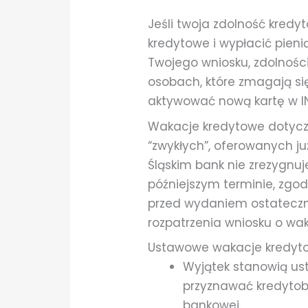
Jeśli twoja zdolność kred
kredytowe i wypłacić pieni
Twojego wniosku, zdolności
osobach, które zmagają si
aktywować nową kartę w IN
Wakacje kredytowe dotyczą 
“zwykłych”, oferowanych j
Śląskim bank nie zrezygnuj
późniejszym terminie, zgo
przed wydaniem ostateczne
rozpatrzenia wniosku o wa
Ustawowe wakacje kredytow
Wyjątek stanowią ust
przyznawać kredytobi
bankowej.