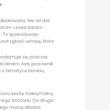
k.
ablokowana. Nie od dziś
tatnim czasie bardzo
 r. To spowodowało
owił zgłosić ustawę, która
podejmuje się podczas
adczeniem, były pracownik
ci o tematyce biznesu,
adzono kwotę maksymalną
cznego dochodu (ta druga
skiego muszą składać