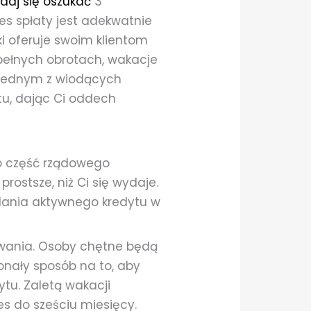
 daj się oszukać
3
res spłaty jest adekwatnie
i oferuje swoim klientom
pełnych obrotach, wakacje
 jednym z wiodących
tu, dając Ci oddech
o część rządowego
rostsze, niż Ci się wydaje.
adania aktywnego kredytu w
owania. Osoby chętne będą
onały sposób na to, aby
ytu. Zaletą wakacji
es do sześciu miesięcy.