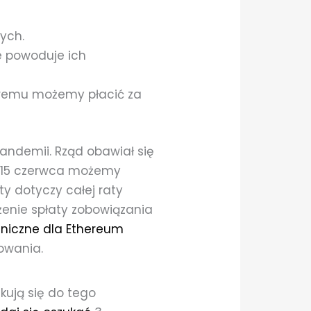
ych.
e powoduje ich
któremu możemy płacić za
pandemii. Rząd obawiał się
d 15 czerwca możemy
ty dotyczy całej raty
enie spłaty zobowiązania
hniczne dla Ethereum
owania.
ikują się do tego