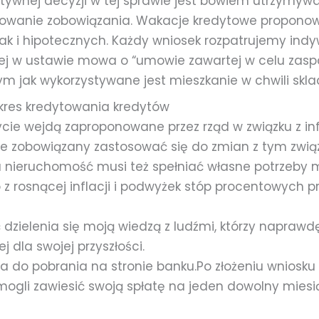
ywnej decyzji w tej sprawie jest bowiem utrzymywa
lowanie zobowiązania. Wakacje kredytowe propono
ak i hipotecznych. Każdy wniosek rozpatrujemy ind
niej w ustawie mowa o “umowie zawartej w celu zasp
ym jak wykorzystywane jest mieszkanie w chwili skla
kres kredytowania kredytów
ycie wejdą zaproponowane przez rząd w związku z in
e zobowiązany zastosować się do zmian z tym zwią
 nieruchomość musi też spełniać własne potrzeby m
z rosnącej inflacji i podwyżek stóp procentowych prz
 dzielenia się moją wiedzą z ludźmi, którzy naprawdę
j dla swojej przyszłości.
 do pobrania na stronie banku.Po złożeniu wniosku
mogli zawiesić swoją spłatę na jeden dowolny mies