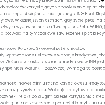
ić wykonanie umowy kredytowej na okres 1, 2 lub
Nie
edytobiorców korzystających z zawieszenia spłat, ok
dmiernego obciążenia miesięcznego. ING Bank Śląsk
towe. W dzisiejszych czasach, gdy życie pędzi na 
dziwym wybawieniem dla Twojego budżetu. W ING,
ja pozwala na tymczasowe zawieszenie spłat kredy
bankowe Polaków. Skierował setki wniosków
stały wprowadzone ustawowe wakacje kredytowe jak
w. Złożenie wniosku o wakacje kredytowe w ING jest p
czy spełniasz warunki – zazwyczaj wymaga to posi
płatności nawet ośmiu rat na koniec okresu kredyt
tym oraz przyszłym roku. Wakacje kredytowe to dosk
czynek i relaks po długim okresie korzystania z kred
zwalają one na zawieszenie płatności kredytu na okr