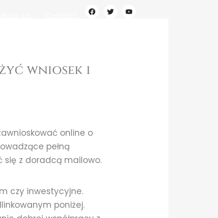
F
T
Y
a
w
o
About Us
Contact
c
i
u
e
t
t
b
t
u
o
e
b
o
r
e
k
żyć wniosek i
 zawnioskować online o
 prowadzące pełną
ć się z doradcą mailowo.
m czy inwestycyjne.
linkowanym poniżej.