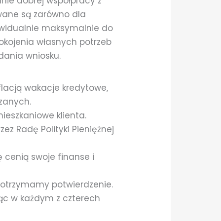
nie dobrej współpracy z
wane są zarówno dla
ywidualnie maksymalnie do
okojenia własnych potrzeb
dania wniosku.
flacją wakacje kredytowe,
zanych.
ieszkaniowe klienta.
ez Radę Polityki Pieniężnej
 cenią swoje finanse i
 otrzymamy potwierdzenie.
iąc w każdym z czterech