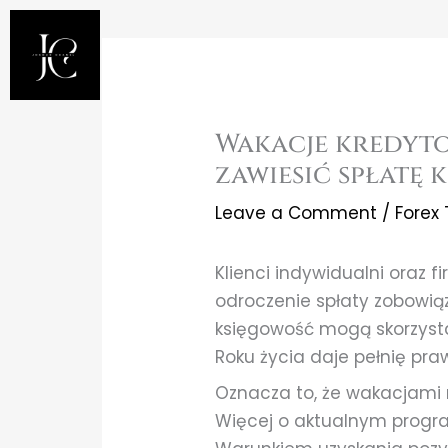
Skip
to
content
Wakacje kredyto
zawiesić spłatę 
Leave a Comment
/
Forex
Klienci indywidualni oraz 
odroczenie spłaty zobowiąz
księgowość mogą skorzysta
Roku życia daje pełnię pra
Oznacza to, że wakacjami 
Więcej o aktualnym progra