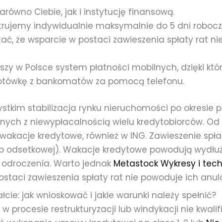
zarówno Ciebie, jak i instytucję finansową.
trujemy indywidualnie maksymalnie do 5 dni robocz
ć, że wsparcie w postaci zawieszenia spłaty rat ni
ejszy w Polsce system płatności mobilnych, dzięki 
otówkę z bankomatów za pomocą telefonu.
stkim stabilizacja rynku nieruchomości po okresie 
ych z niewypłacalnością wielu kredytobiorców. O
wakacje kredytowe, również w ING. Zawieszenie spła
b odsetkowej). Wakacje kredytowe powodują wydłuż
o odroczenia. Warto jednak
Metastock Wykresy i tec
ostaci zawieszenia spłaty rat nie powoduje ich anul
cie: jak wnioskować i jakie warunki należy spełnić?
 procesie restrukturyzacji lub windykacji nie kwalif