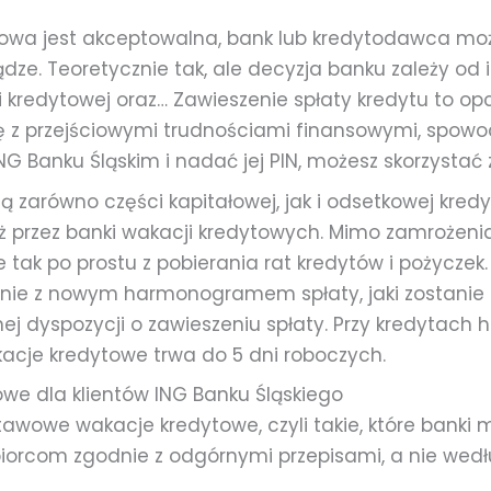
ytowa jest akceptowalna, bank lub kredytodawca mo
ądze. Teoretycznie tak, ale decyzja banku zależy od
 kredytowej oraz… Zawieszenie spłaty kredytu to op
ę z przejściowymi trudnościami finansowymi, spow
G Banku Śląskim i nadać jej PIN, możesz skorzystać
zarówno części kapitałowej, jak i odsetkowej kredy
uż przez banki wakacji kredytowych. Mimo zamrożeni
e tak po prostu z pobierania rat kredytów i pożycz
dnie z nowym harmonogramem spłaty, jaki zostanie
j dyspozycji o zawieszeniu spłaty. Przy kredytach
kacje kredytowe trwa do 5 dni roboczych.
e dla klientów ING Banku Śląskiego
awowe wakacje kredytowe, czyli takie, które banki
orcom zgodnie z odgórnymi przepisami, a nie wedłu