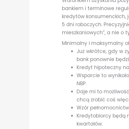
Warunkiem uzyskania pozyt
bankiem i terminowe regu
kredytów konsumenckich, j
5 dni roboczych. Precyzyj
mieszkaniowych”, a nie o t
Minimalny i maksymalny o
Już wkrótce, gdy w ż
bank ponownie będzi
Kredyt hipoteczny na
Wsparcie to wynikało 
NBP.
Daje mi to możliwość
chcą zrobić coś więce
Wzór pełnomocnictwa
Kredytobiorcy będą 
kwartałów.