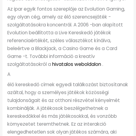
Az ipar egyik fontos szereplője az Evolution Gaming,
egy olyan cég, amely az élő szerencsejáték -
szolgáltatásokra koncentrál. A 2006 -ban alapított
Evolution beállította a Live Kereskedő játékok
referenciaértékét, széles választékot kínálva,
beleértve a Blackjack, a Casino Game és a Card
Game -t. További információ a kreatív
szolgáltatásokról a
hivatalos weboldalon
.
A
élő kereskedő címek egyedi találkozást biztosítanak
azáltal, hogy a személyes játékok közösségi
tulajdonságait és az otthoni részvétel kényelmét
kombinálják. A játékosok beszélgethetnek a
kereskedőkkel és más játékosokkal, és vonzóbb
környezetet teremthetnek. Ez az interakció
elengedhetetlen sok olyan játékos számára, aki