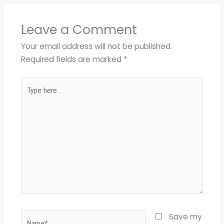
Leave a Comment
Your email address will not be published.
Required fields are marked
*
Type
here..
Name*
Save my